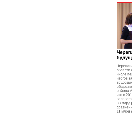
Череп
будущ
Черепано
области 
числе пе
итогов з
трудовых
обществе
района А
что в 20
валового
33 млрд 
сравнени
11 млрд 