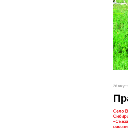
26 авгус
Пр
Село В
Сибири
«Съезж
рассчи