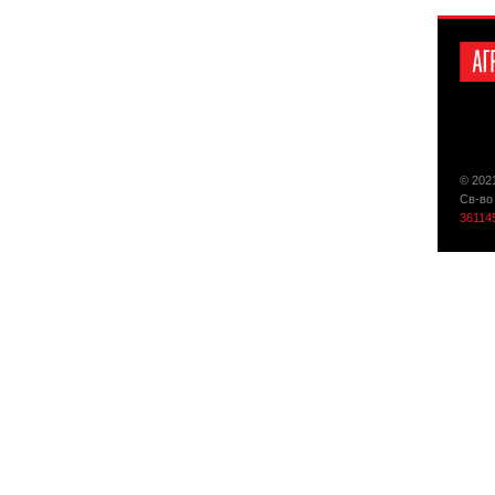
© 202
Св-во
36114