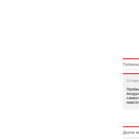
Публикац
03 март
Пробки
возду
свяже
навсе
Другие 