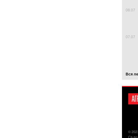
08.07
07.07
Вся л
© 202
Св-во