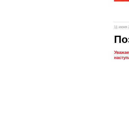
11 июня 
По
Уважае
наступ