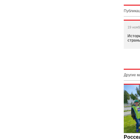
Публикац
19 нояб
Истори
стран
Другие 
Россе