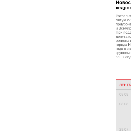
Новос
кедро
Россельх
пятую юб
приуроче
и Всеми
При подд
депутато
региона 
города Н
года выс
крупноме
зоны ле
ЛЕНТ
08.08
08.08
29.07