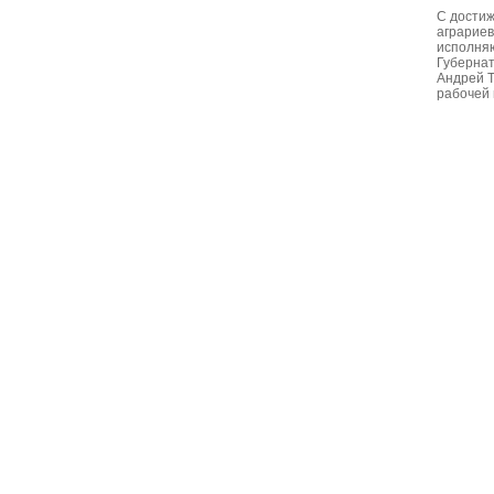
С достиж
аграриев
исполня
Губернат
Андрей Т
рабочей 