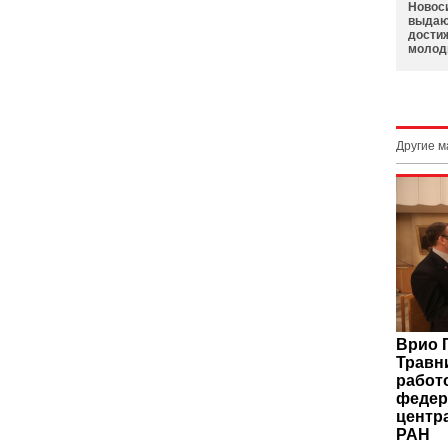
Новоси
выдаю
дости
молод
Другие 
Врио 
Травн
работ
федер
центр
РАН