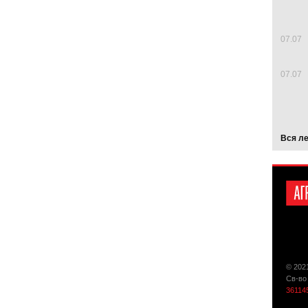
07.07
07.07
Вся л
© 202
Св-во
36114