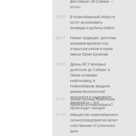
фестивале «В Сибири —
есть!»
13.07
В Новосибирской области
хотят возобновить
разведку и добычу нефти
08.07
Новая традиция: дипломы
аграриев вручили под
открытым небом в парке
имени Юрия Бугакова
07.07
Дроны ВСУ впервые
долетели до Сибири: в
Омске атакован
нефтезавод, в
Новосибирске вводили
режим беспилотной
опасности и задержали
07.07
Зачем Леонид Ярмольник
авиарейсы – что
приехал в Новосибирск?
происходит сегодня
07.07
Имущество новосибирского
сельхозпредприятия купил
собственник «Солнечного
дня»