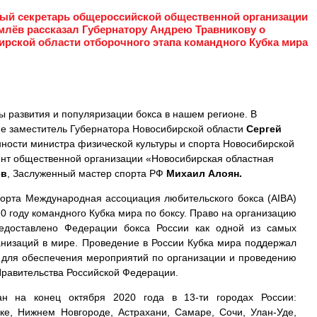
ный секретарь общероссийской общественной организации
млёв рассказал Губернатору Андрею Травникову о
ирской области отборочного этапа командного Кубка мира
ы развития и популяризации бокса в нашем регионе. В
ие заместитель Губернатора Новосибирской области
Сергей
ности министра физической культуры и спорта Новосибирской
ент общественной организации «Новосибирская областная
ев
, Заслуженный мастер спорта РФ
Михаил Алоян.
порта Международная ассоциация любительского бокса (AIBA)
0 году командного Кубка мира по боксу. Право на организацию
едоставлено Федерации бокса России как одной из самых
низаций в мире. Проведение в России Кубка мира поддержал
а для обеспечения мероприятий по организации и проведению
Правительства Российской Федерации.
ан на конец октября 2020 года в 13-ти городах России:
ске, Нижнем Новгороде, Астрахани, Самаре, Сочи, Улан-Уде,