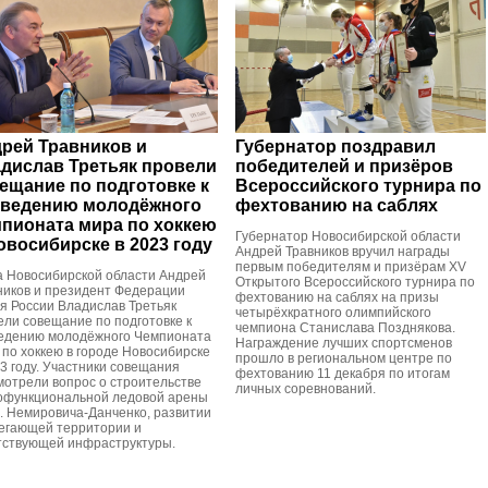
рей Травников и
Губернатор поздравил
дислав Третьяк провели
победителей и призёров
ещание по подготовке к
Всероссийского турнира по
ведению молодёжного
фехтованию на саблях
пионата мира по хоккею
Губернатор Новосибирской области
овосибирске в 2023 году
Андрей Травников вручил награды
первым победителям и призёрам XV
а Новосибирской области Андрей
Открытого Всероссийского турнира по
ников и президент Федерации
фехтованию на саблях на призы
ея России Владислав Третьяк
четырёхкратного олимпийского
ели совещание по подготовке к
чемпиона Станислава Позднякова.
едению молодёжного Чемпионата
Награждение лучших спортсменов
 по хоккею в городе Новосибирске
прошло в региональном центре по
23 году. Участники совещания
фехтованию 11 декабря по итогам
мотрели вопрос о строительстве
личных соревнований.
офункциональной ледовой арены
л. Немировича-Данченко, развитии
егающей территории и
тствующей инфраструктуры.