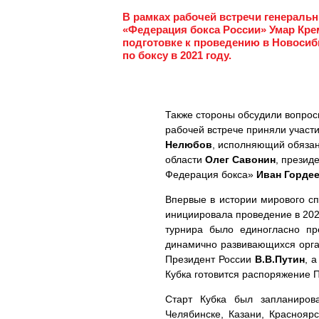
В рамках рабочей встречи генераль
«Федерация бокса России» Умар Кре
подготовке к проведению в Новосиб
по боксу в 2021 году.
Также стороны обсудили вопрос
рабочей встрече приняли участ
Нелюбов
, исполняющий обязан
области
Олег Савонин
, презид
Федерация бокса»
Иван Горде
Впервые в истории мирового с
инициировала проведение в 202
турнира было единогласно пр
динамично развивающихся орга
Президент России
В.В.Путин
, 
Кубка готовится распоряжение 
Старт Кубка был запланиров
Челябинске, Казани, Краснояр