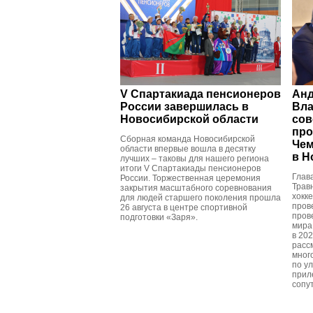
V Спартакиада пенсионеров
Анд
России завершилась в
Вла
Новосибирской области
сов
про
Сборная команда Новосибирской
Чем
области впервые вошла в десятку
в Н
лучших – таковы для нашего региона
итоги V Спартакиады пенсионеров
Глав
России. Торжественная церемония
Трав
закрытия масштабного соревнования
хокк
для людей старшего поколения прошла
пров
26 августа в центре спортивной
пров
подготовки «Заря».
мира
в 20
расс
мног
по у
прил
сопу