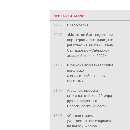
ЛЕНТА СОБЫТИЙ
29.07
Пресс-релиз
29.07
«Мы хотим быть надежным
партнером для каждого, кто
работает на земле»: Елена
Сайгашова о «Сибирской
аграрной неделе-2026»
21.07
В регионе восстанавливают
поголовье
сельскохозяйственных
животных.
21.07
Аграрные проекты
стоимостью более 65 млрд
рублей запустят в
Новосибирской области
13.07
«Свыше тысячи
участников»: кто собрался
на новосибирском