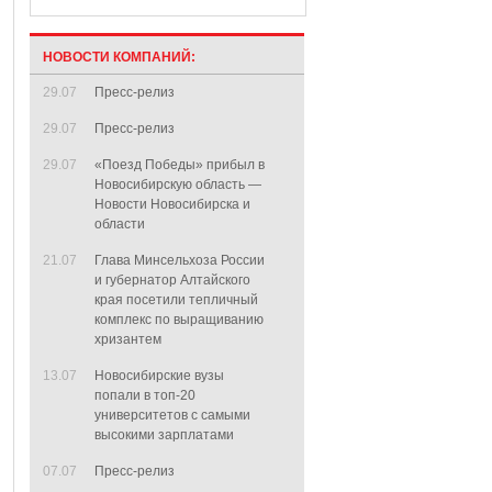
НОВОСТИ КОМПАНИЙ:
29.07
Пресс-релиз
29.07
Пресс-релиз
29.07
«Поезд Победы» прибыл в
Новосибирскую область —
Новости Новосибирска и
области
21.07
Глава Минсельхоза России
и губернатор Алтайского
края посетили тепличный
комплекс по выращиванию
хризантем
13.07
Новосибирские вузы
попали в топ-20
университетов с самыми
высокими зарплатами
07.07
Пресс-релиз