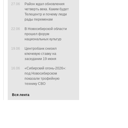
27.06
Район ждал обновления
четверть века. Каким будет
Телецентр и почему люди
рады переменам
22.06
В Новосибирской области
прошел форум
национальных культур
19.06
Центробанк снизил
ключевую ставку на
заседании 19 июня
16.06
«Сибирский огонь-2026»:
под Новосибирском
показали трофейную
технику СВО
Вся лента