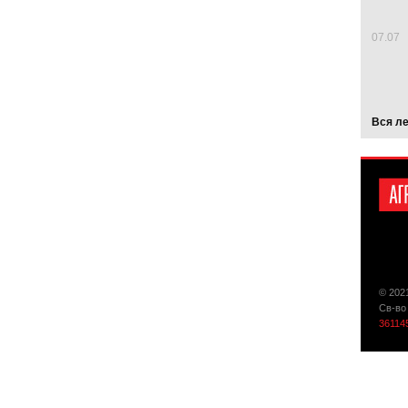
07.07
Вся л
© 202
Св-во
36114