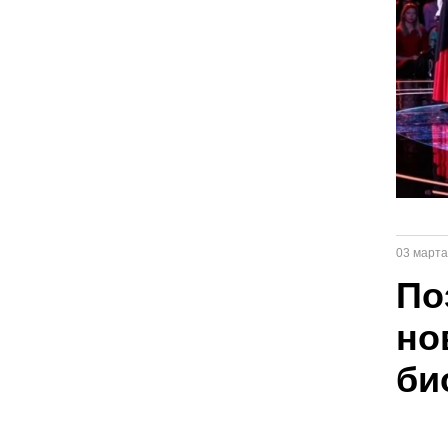
03 марта
По
но
би