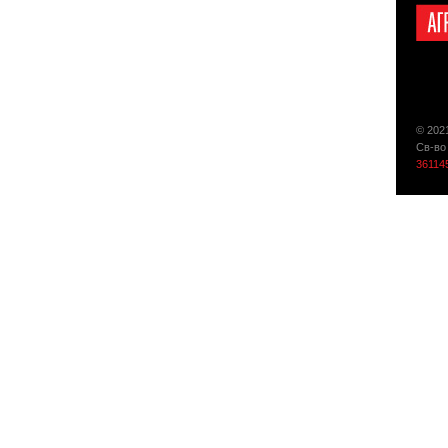
© 202
Св-во
36114