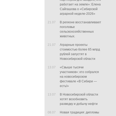
работает на земле»: Елена
Сайгашова о «Сибирской
аграрной неделе-2026»
21.07
В регионе восстанавливают
поголовье
сельскохозяйственных
животных.
21.07
Аграрные проекты
стоимостью более 65 млрд
рублей запустят в
Новосибирской области
13.07
«Свыше тысячи
участников»: кто собрался
на новосибирском
фестивале «В Сибири —
есть!»
13.07
В Новосибирской области
хотят возобновить
разведку и добычу нефти
08.07
Новая традиция: дипломы