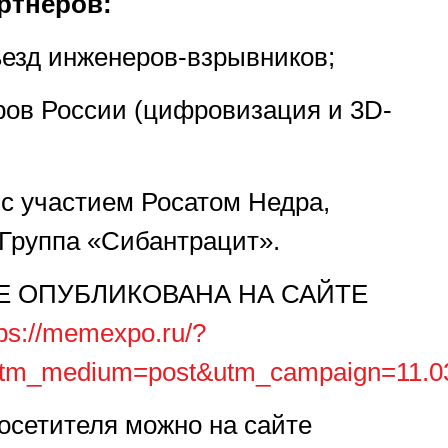
ртнёров:
езд инженеров-взрывников;
ов России (цифровизация и 3D-
с участием Росатом Недра,
Группа «Сибантрацит».
Е ОПУБЛИКОВАНА НА САЙТЕ
tps://memexpo.ru/?
utm_medium=post&utm_campaign=11.0
осетителя можно на сайте