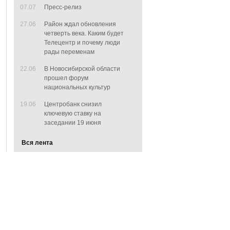
07.07
Пресс-релиз
27.06
Район ждал обновления
четверть века. Каким будет
Телецентр и почему люди
рады переменам
22.06
В Новосибирской области
прошел форум
национальных культур
19.06
Центробанк снизил
ключевую ставку на
заседании 19 июня
Вся лента