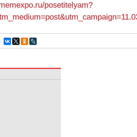
//memexpo.ru/posetitelyam?
tm_medium=post&utm_campaign=11.03.
: