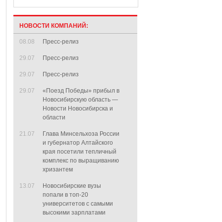
НОВОСТИ КОМПАНИЙ:
08.08
Пресс-релиз
29.07
Пресс-релиз
29.07
Пресс-релиз
29.07
«Поезд Победы» прибыл в
Новосибирскую область —
Новости Новосибирска и
области
21.07
Глава Минсельхоза России
и губернатор Алтайского
края посетили тепличный
комплекс по выращиванию
хризантем
13.07
Новосибирские вузы
попали в топ-20
университетов с самыми
высокими зарплатами