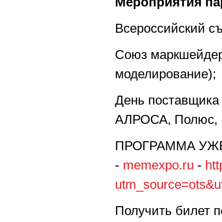
Мероприятия па
Всероссийский съ
Союз маркшейдер
моделирование);
День поставщика 
АЛРОСА, Полюс, 
ПРОГРАММА УЖ
-
memexpo.ru
-
ht
utm_source=ots&
Получить билет п