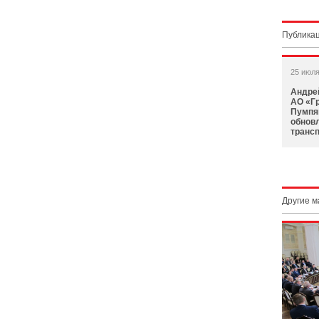
Публикац
25 июля
Андрей
АО «Г
Пумпя
обнов
трансп
Другие 