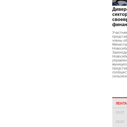
Дивер
сектор
своев
финан
Участник
представ
члены об
Министер
Новосиби
Законод
Новосиби
управлен
муницип
представ
сообщест
сельскох
ЛЕНТ
29.07
29.07