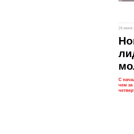
26 июня 
Но
ли
мо
С нача
чем за
четвер