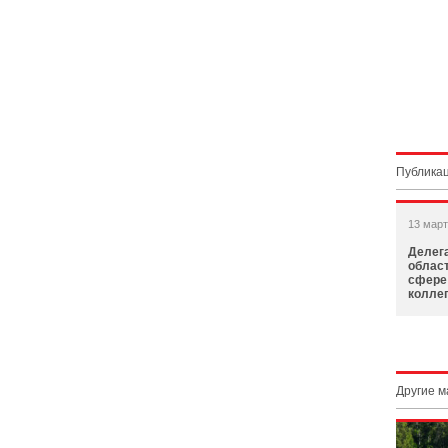
Публикац
13 март
Делег
облас
сфере 
коллег
Другие 