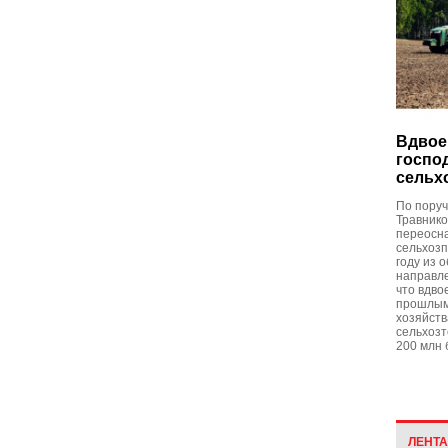
Вдвое
госпо
сельх
По пору
Травнико
переосн
сельхозп
году из 
направле
что вдво
прошлым 
хозяйств
сельхозт
200 млн 
ЛЕНТ