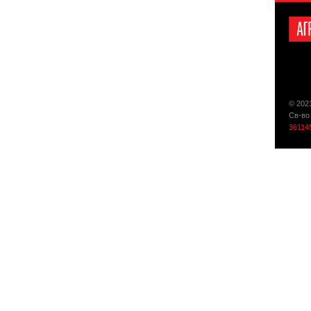
© 202
Св-во
36114