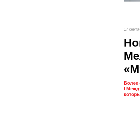
17 сентя
Но
Ме
«М
Более 
I Межд
которы