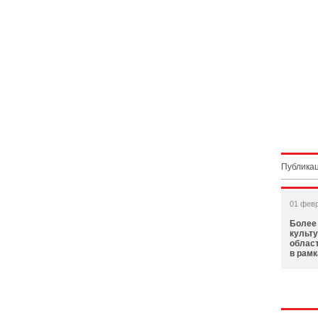
Публикац
01 фев
Более 
культ
облас
в рамк