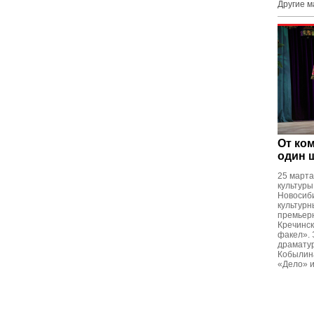
Другие 
От ко
один 
25 марта
культуры
Новосиб
культурн
премьер
Кречинск
факел». 
драматур
Кобылина
«Дело» и