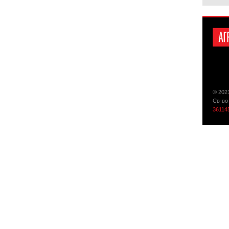
© 202
Св-во
36114