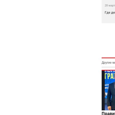
28 март
Где де
Другие 
Прави