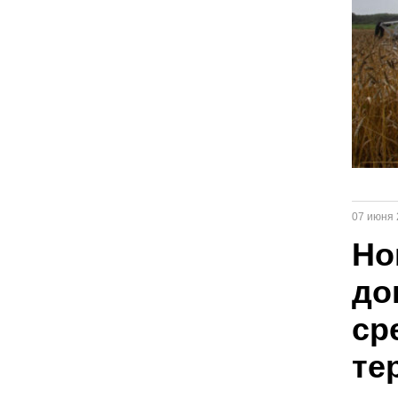
07 июня 
Но
до
ср
те