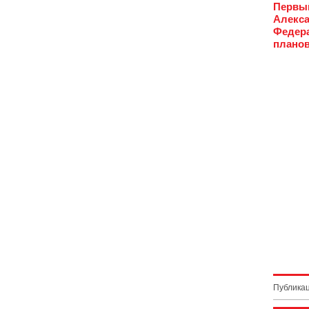
Первый
Алекса
Федера
планов
Публикац