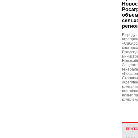
Новос
Росаг
объем
сельх
регио
В среду 
агропро
«Сибирс
состояла
Председ
министра
Новосиби
Лещенко 
генераль
«Росагро
Стороны
укреплен
компани
поставок
новых п
комплекс
ЛЕНТ