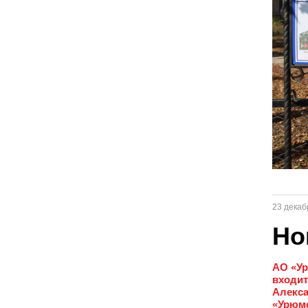
23 декаб
Но
АО «Ур
входит
Алекса
«Урюмс