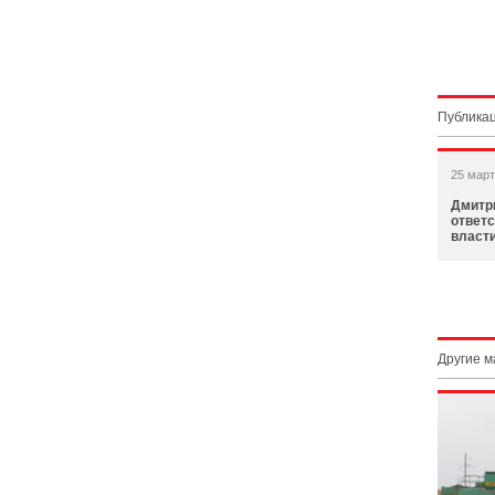
Публикац
25 март
Дмитр
ответс
власт
Другие 