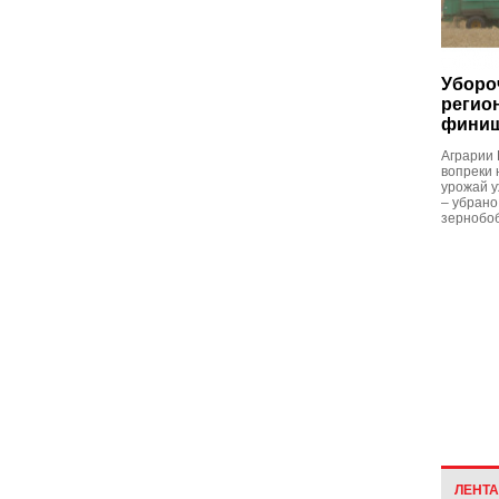
Уборо
регио
фини
Аграрии 
вопреки 
урожай у
– убрано
зернобоб
ЛЕНТ