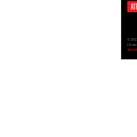
© 202
Св-во
36114