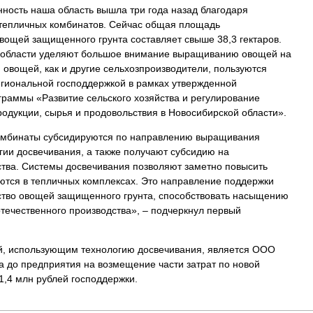
ность наша область вышла три года назад благодаря
 тепличных комбинатов. Сейчас общая площадь
вощей защищенного грунта составляет свыше 38,3 гектаров.
й области уделяют большое внимание выращиванию овощей на
 овощей, как и другие сельхозпроизводители, пользуются
гиональной господдержкой в рамках утвержденной
граммы «Развитие сельского хозяйства и регулирование
одукции, сырья и продовольствия в Новосибирской области».
комбинаты субсидируются по направлению выращивания
ии досвечивания, а также получают субсидию на
тва. Системы досвечивания позволяют заметно повысить
ются в тепличных комплексах. Это направление поддержки
ство овощей защищенного грунта, способствовать насыщению
течественного производства», – подчеркнул первый
й, использующим технологию досвечивания, является ООО
а до предприятия на возмещение части затрат по новой
1,4 млн рублей господдержки.