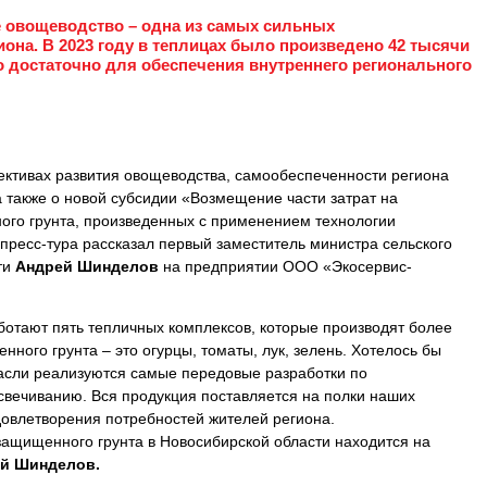
 овощеводство – одна из самых сильных
она. В 2023 году в теплицах было произведено 42 тысячи
ого достаточно для обеспечения внутреннего регионального
ективах развития овощеводства, самообеспеченности региона
 также о новой субсидии «Возмещение части затрат на
го грунта, произведенных с применением технологии
пресс-тура рассказал первый заместитель министра сельского
ти
Андрей Шинделов
на предприятии ООО «Экосервис-
ботают пять тепличных комплексов, которые производят более
нного грунта – это огурцы, томаты, лук, зелень. Хотелось бы
расли реализуются самые передовые разработки по
вечиванию. Вся продукция поставляется на полки наших
довлетворения потребностей жителей региона.
ащищенного грунта в Новосибирской области находится на
й Шинделов.