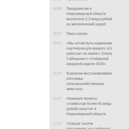
08.08
Предприятие в
Новосибирской области
выплатило 2,3 млрд рублей
за экологический ущерб
29.07
Пресс-релиз
29.07
«Мы хотим быть надежным
партнером для каждого, кто
работает на земле»: Елена
Сайгашова о «Сибирской
аграрной неделе-2026»
21.07
В регионе восстанавливают
поголовье
сельскохозяйственных
животных.
21.07
Аграрные проекты
стоимостью более 65 млрд
рублей запустят в
Новосибирской области
13.07
«Свыше тысячи
участников»: кто собрался