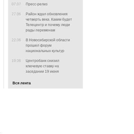
07.07
Пресс-релиз
27.06
Район ждал обновления
четверть века. Каким будет
Телецентр и почему люди
рады переменам
22.06
В Новосибирской области
прошел форум
национальных культур
19.06
Центробанк снизил
ключевую ставку на
заседании 19 июня
Вся лента