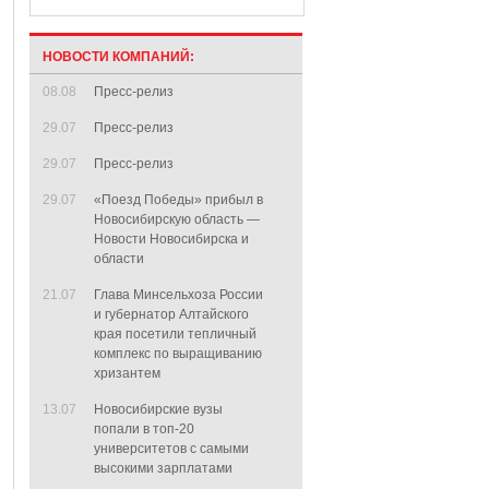
НОВОСТИ КОМПАНИЙ:
08.08
Пресс-релиз
29.07
Пресс-релиз
29.07
Пресс-релиз
29.07
«Поезд Победы» прибыл в
Новосибирскую область —
Новости Новосибирска и
области
21.07
Глава Минсельхоза России
и губернатор Алтайского
края посетили тепличный
комплекс по выращиванию
хризантем
13.07
Новосибирские вузы
попали в топ-20
университетов с самыми
высокими зарплатами