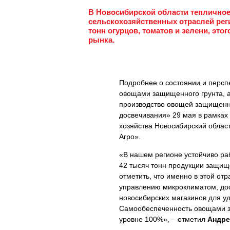
В Новосибирской области тепличное
сельскохозяйственных отраслей реги
тонн огурцов, томатов и зелени, эт
рынка.
Подробнее о состоянии и персп
овощами защищенного грунта, а
производство овощей защищенно
досвечивания» 29 мая в рамках 
хозяйства Новосибирский облас
Агро».
«В нашем регионе устойчиво ра
42 тысяч тонн продукции защище
отметить, что именно в этой от
управлению микроклиматом, дос
новосибирских магазинов для у
Самообеспеченность овощами з
уровне 100%», – отметил
Андре