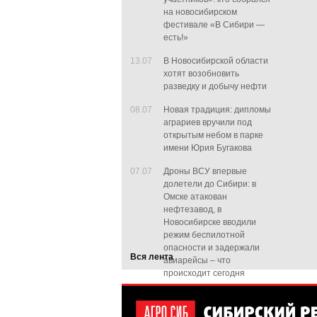
на новосибирском
фестивале «В Сибири —
есть!»
13.07
В Новосибирской области
хотят возобновить
разведку и добычу нефти
08.07
Новая традиция: дипломы
аграриев вручили под
открытым небом в парке
имени Юрия Бугакова
07.07
Дроны ВСУ впервые
долетели до Сибири: в
Омске атакован
нефтезавод, в
Новосибирске вводили
режим беспилотной
опасности и задержали
Вся лента
авиарейсы – что
происходит сегодня