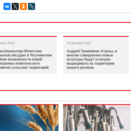
:
июня 2020
16 декабря 2020
мгубернатора Вячеслав
Андрей Травников: И розы, и
манов обсудил в Тогучинском
многие совершенно новые
йоне возможности новой
культуры будут успешно
ограммы комплексного
выращивать на территории
звития сельских территорий
нашего региона