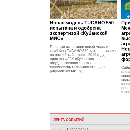
Новая модель TUCANO 550
При
испытана и одобрена
Ме
экспертизой «Кубанской
аг
МИС»
выс
агр
Полевые испытания новой модели
Нов
комбайна TUCANO 550, которая вышла
агр
на российский рынок в 2019 году,
провело ФГБУ «Кубанская
фор
государственная зональная
машиноиспытательная станция»
Сиби
(«Кубанская МИС»).
площ
спец
сель
крес
реги
стра
ЛЕНТА СОБЫТИЙ
08.08
Пресс-релиз