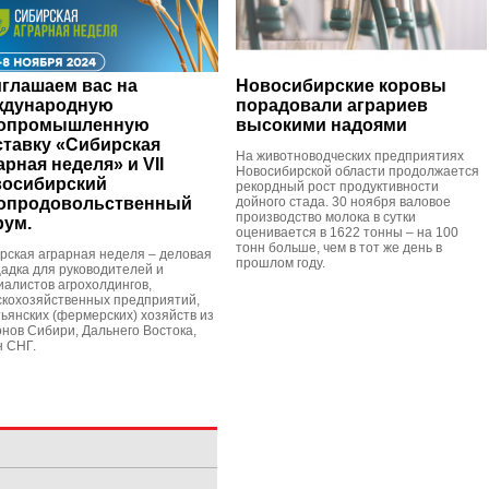
глашаем вас на
Новосибирские коровы
ждународную
порадовали аграриев
ропромышленную
высокими надоями
тавку «Сибирская
На животноводческих предприятиях
арная неделя» и VII
Новосибирской области продолжается
осибирский
рекордный рост продуктивности
опродовольственный
дойного стада. 30 ноября валовое
производство молока в сутки
ум.
оценивается в 1622 тонны – на 100
тонн больше, чем в тот же день в
рская аграрная неделя – деловая
прошлом году.
адка для руководителей и
иалистов агрохолдингов,
скохозяйственных предприятий,
тьянских (фермерских) хозяйств из
онов Сибири, Дальнего Востока,
н СНГ.