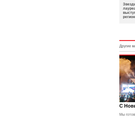
Звезд
лауре
высту
регио
Другие 
С Нов
Мы готов