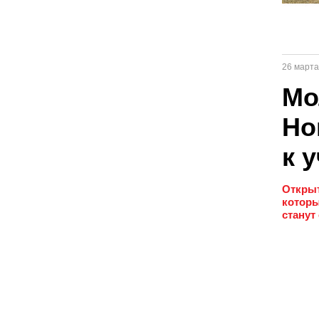
26 марта
Мо
Но
к 
Открыт
которы
станут