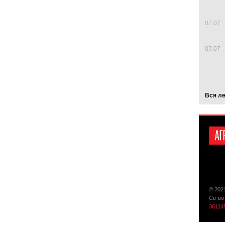
07.07
07.07
Вся л
© 202
Св-во
36114