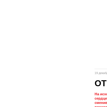
19 декаб
ОТ
На исх
сердце
сменив
режисс