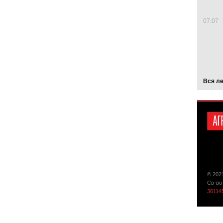
07.07
Вся л
© 202
Св-во
36114