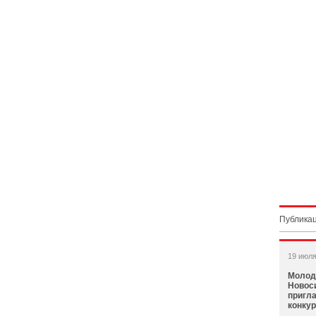
Публикац
19 июля
Молод
Новос
пригл
конку