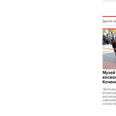
Другие 
Музей
космо
Кочен
Экспозиц
космонав
рассказы
новосиби
отечеств