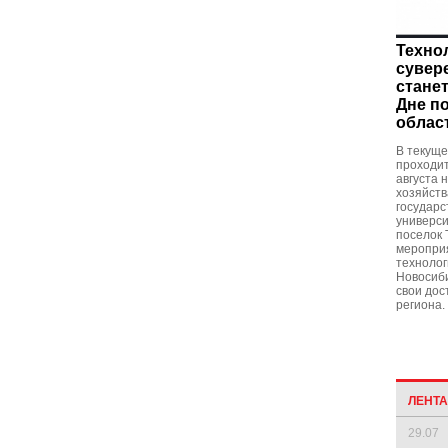
Техно
сувер
станет
Дне п
област
В текуще
проходит
августа 
хозяйств
государс
универси
поселок 
мероприя
технолог
Новосиби
свои дос
региона.
ЛЕНТ
29.07