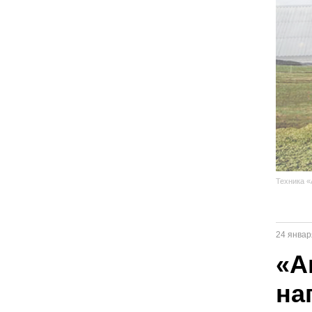
Техника 
24 январ
«А
на