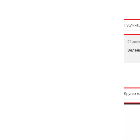
Публикац
04 авгу
Зелена
Другие 