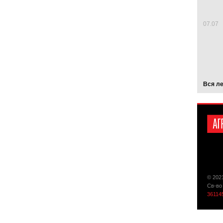
07.07
Вся л
© 202
Св-во
36114