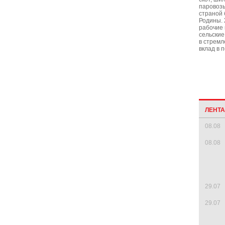
паровозы
страной 
Родины.
рабочие
сельски
в стремл
вклад в 
ЛЕНТ
08.08
08.08
29.07
29.07