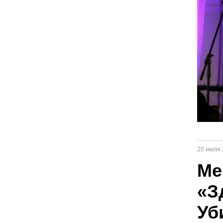
20 июля 
Ме
«З
Уб