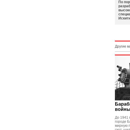
По по
разраб
высок
специ
Искит
Другие 
Бараб
войн
До 1941 
городе Б
мирную 
скот, ши