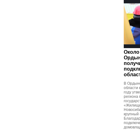
Около
Ордын
получ
подклю
облас
В Ордын
области 
году утв
региона
государ
«Жилищн
Новосиби
крупный 
Благодар
подключе
домовлад