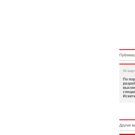
Публикац
06 март
По по
разраб
высок
специ
Искит
Другие 