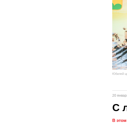
Юбилей це
20 январ
С 
В этом