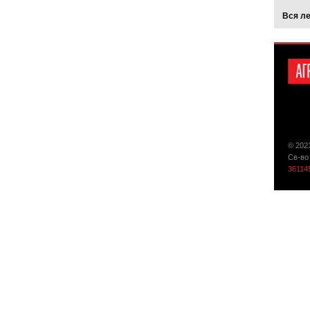
Вся л
© 202
Св-во
36114