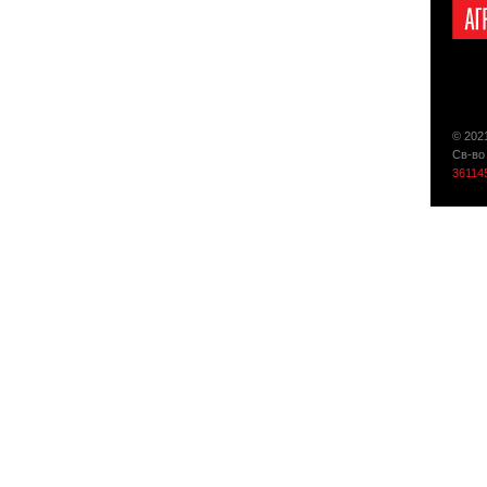
© 202
Св-во
36114