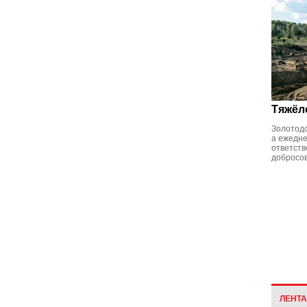
Тяжёл
Золотодо
а ежедне
ответств
добросо
ЛЕНТ