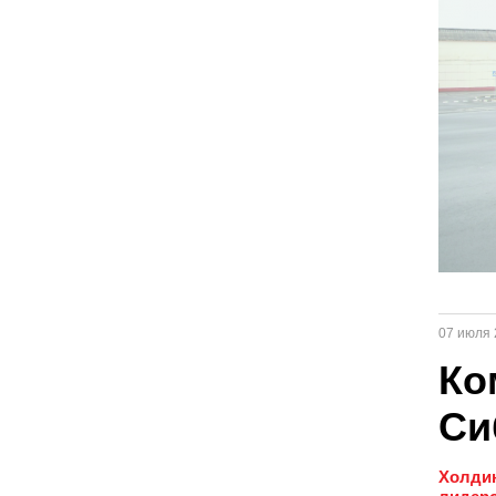
07 июля 
Ко
Си
Холдин