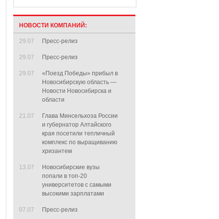
НОВОСТИ КОМПАНИЙ:
29.07
Пресс-релиз
29.07
Пресс-релиз
29.07
«Поезд Победы» прибыл в
Новосибирскую область —
Новости Новосибирска и
области
21.07
Глава Минсельхоза России
и губернатор Алтайского
края посетили тепличный
комплекс по выращиванию
хризантем
13.07
Новосибирские вузы
попали в топ-20
университетов с самыми
высокими зарплатами
07.07
Пресс-релиз