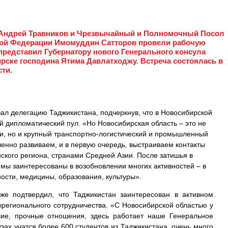
 Андрей Травников и Чрезвычайный и Полномочный Посол
кой Федерации Имомуддин Сатторов провели рабочую
 представил Губернатору нового Генерального консула
рске господина Ятима Давлатходжу. Встреча состоялась в
ти.
ал делегацию Таджикистана, подчеркнув, что в Новосибирской
й дипломатический пул. «Но Новосибирская область – это не
ри, но и крупный транспортно-логистический и промышленный
енно развиваем, и в первую очередь, выстраиваем контакты
ского региона, странами Средней Азии. После затишья в
мы заинтересованы в возобновлении многих активностей – в
сти, медицины, образования, культуры».
же подтвердил, что Таджикистан заинтересован в активном
регионального сотрудничества. «С Новосибирской областью у
шие, прочные отношения, здесь работает наше Генеральное
узах учатся более 600 студентов из Таджикистана, очень много