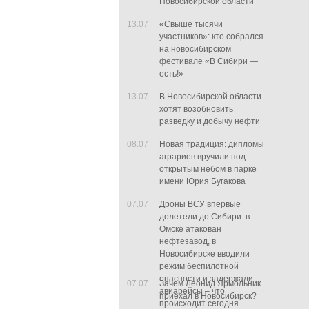
Новосибирской области
13.07
«Свыше тысячи
участников»: кто собрался
на новосибирском
фестивале «В Сибири —
есть!»
13.07
В Новосибирской области
хотят возобновить
разведку и добычу нефти
08.07
Новая традиция: дипломы
аграриев вручили под
открытым небом в парке
имени Юрия Бугакова
07.07
Дроны ВСУ впервые
долетели до Сибири: в
Омске атакован
нефтезавод, в
Новосибирске вводили
режим беспилотной
опасности и задержали
07.07
Зачем Леонид Ярмольник
авиарейсы – что
приехал в Новосибирск?
происходит сегодня