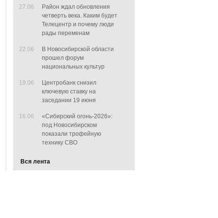
27.06
Район ждал обновления
четверть века. Каким будет
Телецентр и почему люди
рады переменам
22.06
В Новосибирской области
прошел форум
национальных культур
19.06
Центробанк снизил
ключевую ставку на
заседании 19 июня
16.06
«Сибирский огонь-2026»:
под Новосибирском
показали трофейную
технику СВО
Вся лента