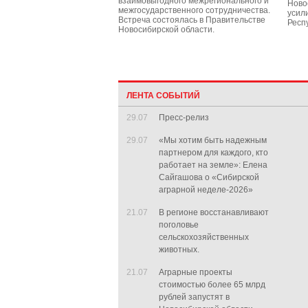
взаимовыгодного межрегионального и
Ново
межгосударственного сотрудничества.
усил
Встреча состоялась в Правительстве
Респ
Новосибирской области.
ЛЕНТА СОБЫТИЙ
29.07
Пресс-релиз
29.07
«Мы хотим быть надежным
партнером для каждого, кто
работает на земле»: Елена
Сайгашова о «Сибирской
аграрной неделе-2026»
21.07
В регионе восстанавливают
поголовье
сельскохозяйственных
животных.
21.07
Аграрные проекты
стоимостью более 65 млрд
рублей запустят в