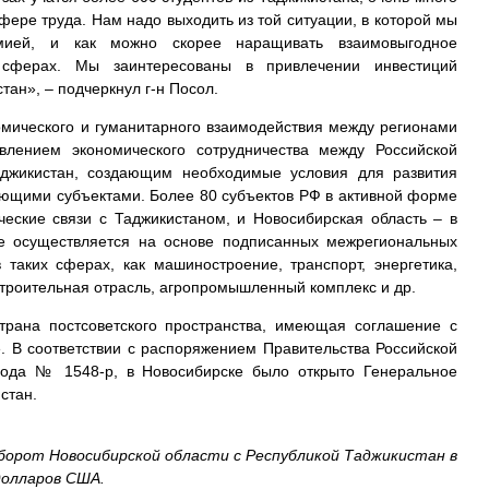
фере труда. Нам надо выходить из той ситуации, в которой мы
мией, и как можно скорее наращивать взаимовыгодное
 сферах. Мы заинтересованы в привлечении инвестиций
тан», – подчеркнул г-н Посол.
омического и гуманитарного взаимодействия между регионами
влением экономического сотрудничества между Российской
джикистан, создающим необходимые условия для развития
ующими субъектами. Более 80 субъектов РФ в активной форме
ческие связи с Таджикистаном, и Новосибирская область – в
ие осуществляется на основе подписанных межрегиональных
таких сферах, как машиностроение, транспорт, энергетика,
троительная отрасль, агропромышленный комплекс и др.
трана постсоветского пространства, имеющая соглашение с
. В соответствии с распоряжением Правительства Российской
ода № 1548-р, в Новосибирске было открыто Генеральное
истан.
борот Новосибирской области с Республикой Таджикистан в
долларов США.