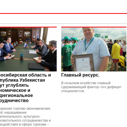
осибирская область и
Главный ресурс.
публика Узбекистан
В сельском хозяйстве главный
ут углублять
сдерживающий фактор–это дефицит
номическое и
специалистов
региональное
рудничество
ирение торгово-экономических
ей, наращивание
егионального, культурно-
зовательного сотрудничества и
модействия в сфере туризма –