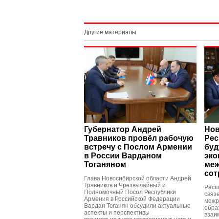
Другие материалы
Губернатор Андрей
Нов
Травников провёл рабочую
Рес
встречу с Послом Армении
буд
в России Варданом
эко
Тоганяном
меж
сот
Глава Новосибирской области Андрей
Травников и Чрезвычайный и
Расш
Полномочный Посол Республики
связ
Армения в Российской Федерации
межр
Вардан Тоганян обсудили актуальные
обра
аспекты и перспективы
взаи