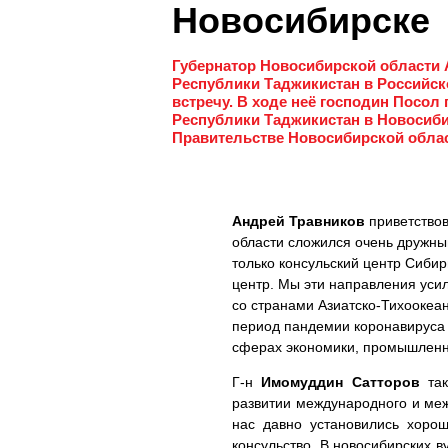
Новосибирске
Губернатор Новосибирской области
Республики Таджикистан в Российс
встречу. В ходе неё господин Посол
Республики Таджикистан в Новосиби
Правительстве Новосибирской облас
Андрей Травников
приветствов
области сложился очень дружны
только консульский центр Сиби
центр. Мы эти направления усил
со странами Азиатско-Тихоокеан
период пандемии коронавируса 
сферах экономики, промышленно
Г-н
Имомуддин Сатторов
так
развитии международного и меж
нас давно установились хоро
консульство. В новосибирских в