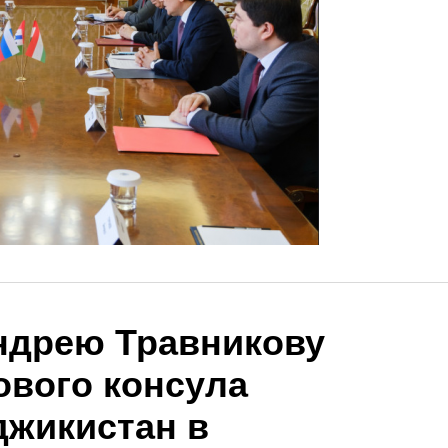
ндрею Травникову
ового консула
джикистан в