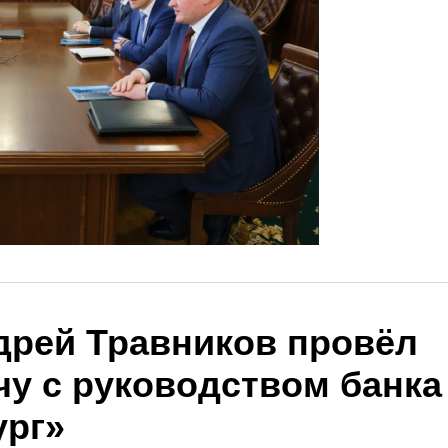
дрей Травников провёл
чу с руководством банка
ург»