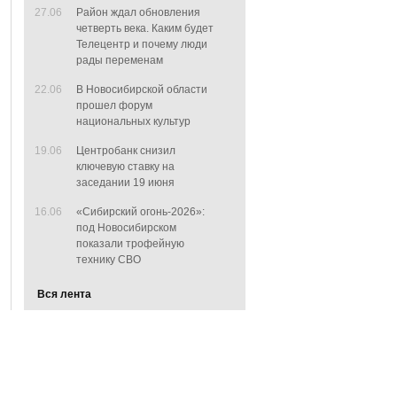
27.06
Район ждал обновления
четверть века. Каким будет
Телецентр и почему люди
рады переменам
22.06
В Новосибирской области
прошел форум
национальных культур
19.06
Центробанк снизил
ключевую ставку на
заседании 19 июня
16.06
«Сибирский огонь-2026»:
под Новосибирском
показали трофейную
технику СВО
Вся лента