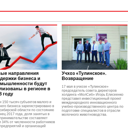
ые направления
Учхоз «Тулинское».
держки бизнеса и
Возвращение
мышленности будут
17 мая в учхозе «Тулинское»
лизованы в регионе в
председатель совета директоров
8 году
холдинга «МолСиб» Игорь Елисеенко
представил инвестиционный проект
и 150 тысяч субъектов малого и
международного инновационного
него бизнеса зарегистрировано в
учебно-производственного центра по
сибирской области по состоянию
подготовке специалистов в отрасли
нец 2017 года, доля занятых в
молочного животноводства.
принимательстве составляет
и 34% от численности работников
 предприятий и организаций