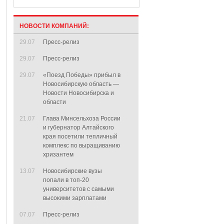
НОВОСТИ КОМПАНИЙ:
29.07
Пресс-релиз
29.07
Пресс-релиз
29.07
«Поезд Победы» прибыл в
Новосибирскую область —
Новости Новосибирска и
области
21.07
Глава Минсельхоза России
и губернатор Алтайского
края посетили тепличный
комплекс по выращиванию
хризантем
13.07
Новосибирские вузы
попали в топ-20
университетов с самыми
высокими зарплатами
07.07
Пресс-релиз