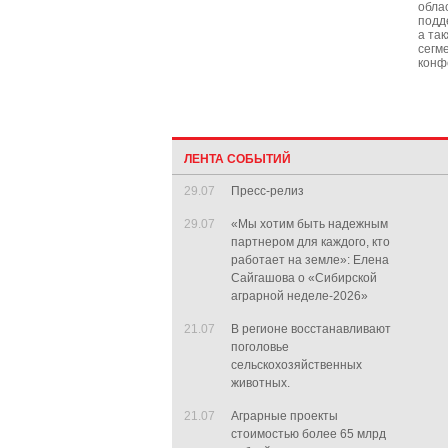
обла
подд
а та
сегм
конф
ЛЕНТА СОБЫТИЙ
29.07
Пресс-релиз
29.07
«Мы хотим быть надежным
партнером для каждого, кто
работает на земле»: Елена
Сайгашова о «Сибирской
аграрной неделе-2026»
21.07
В регионе восстанавливают
поголовье
сельскохозяйственных
животных.
21.07
Аграрные проекты
стоимостью более 65 млрд