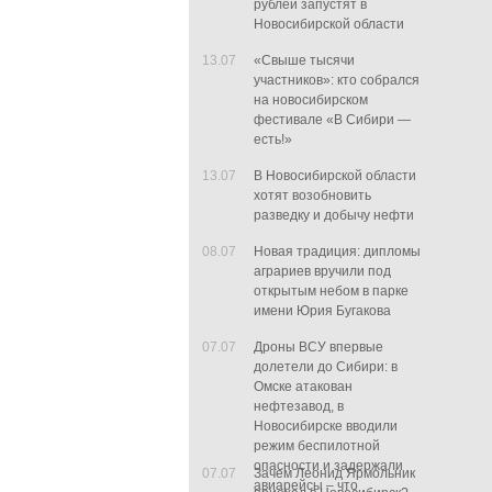
рублей запустят в
Новосибирской области
13.07
«Свыше тысячи
участников»: кто собрался
на новосибирском
фестивале «В Сибири —
есть!»
13.07
В Новосибирской области
хотят возобновить
разведку и добычу нефти
08.07
Новая традиция: дипломы
аграриев вручили под
открытым небом в парке
имени Юрия Бугакова
07.07
Дроны ВСУ впервые
долетели до Сибири: в
Омске атакован
нефтезавод, в
Новосибирске вводили
режим беспилотной
опасности и задержали
07.07
Зачем Леонид Ярмольник
авиарейсы – что