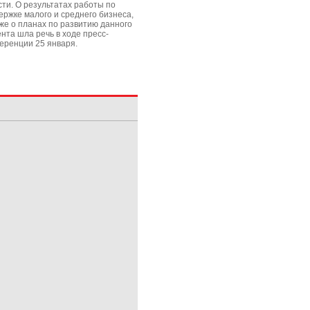
сти. О результатах работы по
ержке малого и среднего бизнеса,
кже о планах по развитию данного
ента шла речь в ходе пресс-
еренции 25 января.