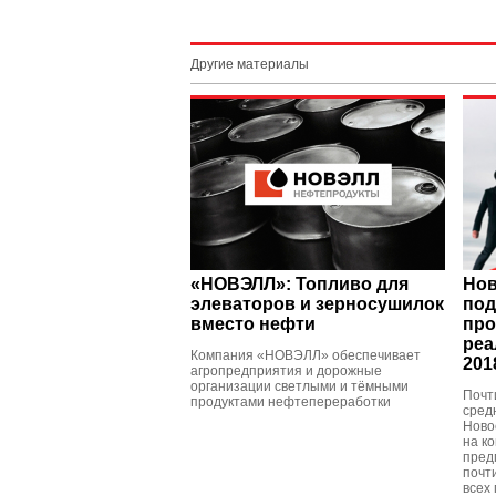
Другие материалы
«НОВЭЛЛ»: Топливо для
Нов
элеваторов и зерносушилок
под
вместо нефти
про
реа
Компания «НОВЭЛЛ» обеспечивает
201
агропредприятия и дорожные
организации светлыми и тёмными
Почт
продуктами нефтепереработки
сред
Ново
на ко
пред
почт
всех