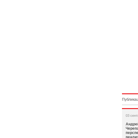
Публикац
03 сент
Андре
Черепа
персп
реали