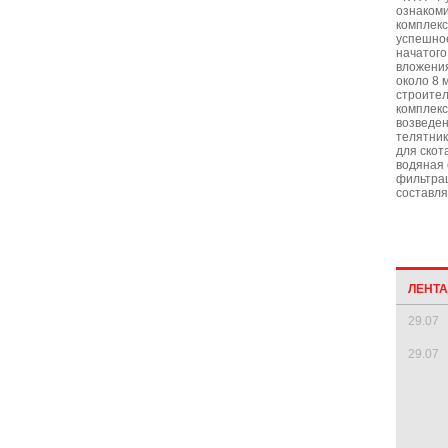
ознакоми
комплекс
успешно
начатого
вложения
около 8 
строител
комплекс
возведен
телятник
для скот
водяная 
фильтрац
составля
ЛЕНТ
29.07
29.07