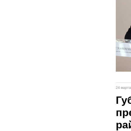
24 марта
Гу
пр
ра