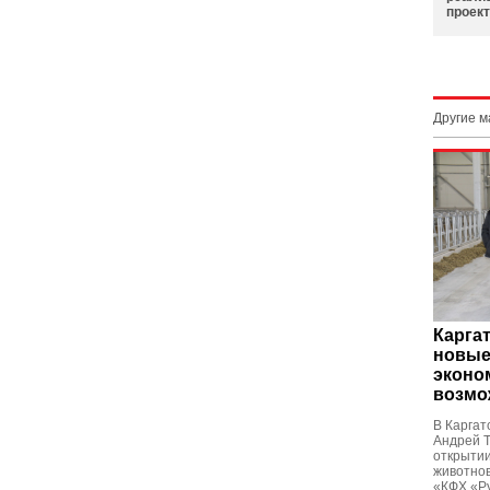
проек
Другие 
Карга
новые
эконо
возмо
В Каргат
Андрей Т
открытии
животно
«КФХ «Ру