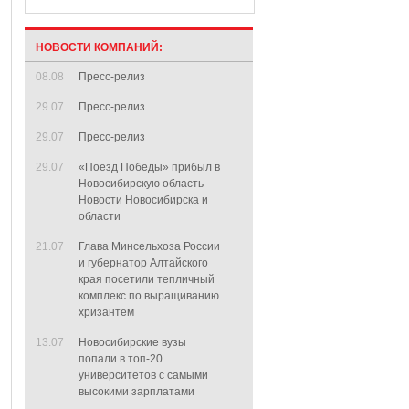
НОВОСТИ КОМПАНИЙ:
08.08
Пресс-релиз
29.07
Пресс-релиз
29.07
Пресс-релиз
29.07
«Поезд Победы» прибыл в
Новосибирскую область —
Новости Новосибирска и
области
21.07
Глава Минсельхоза России
и губернатор Алтайского
края посетили тепличный
комплекс по выращиванию
хризантем
13.07
Новосибирские вузы
попали в топ-20
университетов с самыми
высокими зарплатами