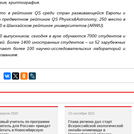
гия, криптография.
то в рейтинге QS среди стран развивающейся Европы и
в предметном рейтинге QS Physics&Astronomy; 250 место в
00 в Шанхайском рейтинге университетов (ARWU).
0 выпускников; сегодня в вузе обучаются 7000 студентов и
й. Более 1400 иностранных студентов – из 52 зарубежных
тают более 100 научно-исследовательских лабораторий и
дованием.
:
апреля 2020
13 сентября 2021
рвый учитель по программе
Глава региона дал старт
читель для России» приедет
Всероссийской экологической
ботать в Новосибирскую
онлайн-олимпиаде в