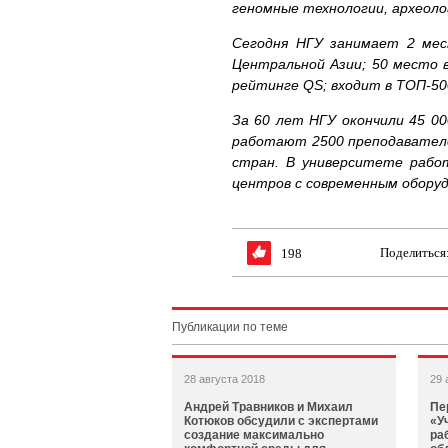
геномные технологии, археоло
Сегодня НГУ занимает 2 мес
Центральной Азии; 50 место 
рейтинге QS; входит в ТОП-5
За 60 лет НГУ окончили 45 00
работают 2500 преподавателе
стран. В университете рабо
центров с современным обору
Поделиться
198
Публикации по теме
28 августа 2018
29 
Андрей Травников и Михаил
Пе
Котюков обсудили с экспертами
«У
создание максимально
ра