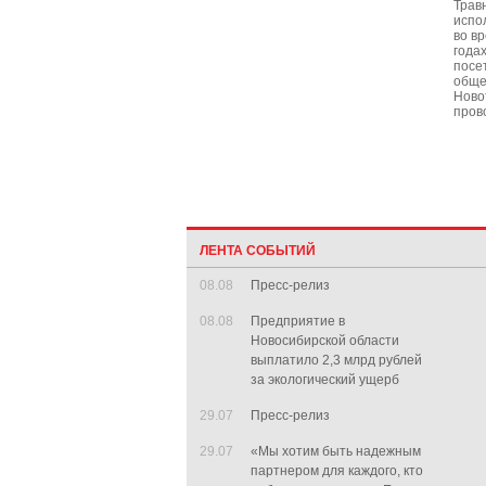
Трав
испо
во в
годах
посе
обще
Ново
пров
ЛЕНТА СОБЫТИЙ
08.08
Пресс-релиз
08.08
Предприятие в
Новосибирской области
выплатило 2,3 млрд рублей
за экологический ущерб
29.07
Пресс-релиз
29.07
«Мы хотим быть надежным
партнером для каждого, кто