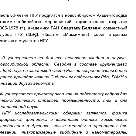
есть 60-летия НГУ продлятся в новосибирском Академгородке
грамме юбилейных мероприятий: торжественное открытие
965-1978 гг.), академику РАН
Спартаку Беляеву
; совместный
клубов НГУ (КБРД, «Квант», «Максимин»); серия открытых
кников и студентов НГУ.
ный университет со дня его основания входит в научно-
овосибирской области. Сегодня в составе крупнейшего
адной науки в азиатской части России сосредоточены более
, ранее принадлежавших Сибирским отделениям РАН, РАМН и
анизаций других ведомств.
й университет ориентирован как на подготовку кадров для
отехнологических отраслей промышленности, так и для
направлений науки.
 НГУ исследовательскими сферами являются: физика
рофизика, фотоника и квантовая оптика, космические
исследования в Арктике, новые методы и препараты для
олеваний, низкоразмерные гибридные и наноматериалы,