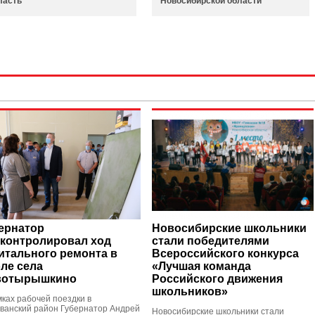
ласть
Новосибирской области
ернатор
Новосибирские школьники
контролировал ход
стали победителями
итального ремонта в
Всероссийского конкурса
ле села
«Лучшая команда
вотырышкино
Российского движения
школьников»
мках рабочей поездки в
ванский район Губернатор Андрей
Новосибирские школьники стали