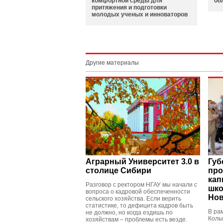
комфортной среды для
об
притяжения и подготовки
молодых ученых и инноваторов
Другие материалы
Аграрный Университет 3.0 в
Губ
столице Сибири
про
кап
Разговор с ректором НГАУ мы начали с
шко
вопроса о кадровой обеспеченности
Но
сельского хозяйства. Если верить
статистике, то дефицита кадров быть
В ра
не должно, но когда ездишь по
Колы
хозяйствам – проблемы есть везде.