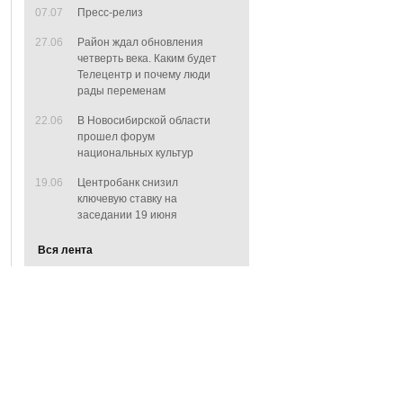
07.07
Пресс-релиз
27.06
Район ждал обновления
четверть века. Каким будет
Телецентр и почему люди
рады переменам
22.06
В Новосибирской области
прошел форум
национальных культур
19.06
Центробанк снизил
ключевую ставку на
заседании 19 июня
Вся лента