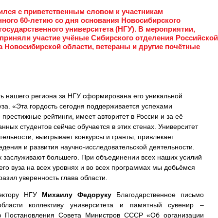
ился с приветственным словом к участникам
нного 60-летию со дня основания Новосибирского
осударственного университета (НГУ). В мероприятии,
приняли участие учёные Сибирского отделения Российской
а Новосибирской области, ветераны и другие почётные
сть нашего региона за НГУ сформирована его уникальной
уза. «Эта гордость сегодня поддерживается успехами
 престижные рейтинги, имеет авторитет в России и за её
нных студентов сейчас обучается в этих стенах. Университет
ятельности, выигрывает конкурсы и гранты, привлекает
едения и развития научно-исследовательской деятельности.
к заслуживают большего. При объединении всех наших усилий
го вуза на всех уровнях и во всех программах мы добьёмся
разил уверенность глава области.
ектору НГУ
Михаилу Федоруку
Благодарственное письмо
области коллективу университета и памятный сувенир –
ю Постановления Совета Министров СССР «Об организации