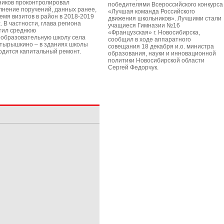
ников проконтролировал
победителями Всероссийского конкурса
лнение поручений, данных ранее,
«Лучшая команда Российского
ремя визитов в район в 2018-2019
движения школьников». Лучшими стали
. В частности, глава региона
учащиеся Гимназии №16
тил среднюю
«Французская» г. Новосибирска,
образовательную школу села
сообщил в ходе аппаратного
тырышкино – в зданиях школы
совещания 18 декабря и.о. министра
одится капитальный ремонт.
образования, науки и инновационной
политики Новосибирской области
Сергей Федорчук.