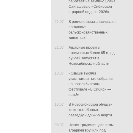
работает на земле»: Елена
Сайгашова о «Сибирской
аграрной неделе-2026»
21.07
В регионе восстанавливают
поголовье
сельскохозяйственных
животных.
21.07
Аграрные проекты
стоимостью более 65 млрд
рублей запустят в
Новосибирской области
13.07
«Свыше тысячи
участников»: кто собрался
на новосибирском
фестивале «В Сибири —
есть!»
13.07
В Новосибирской области
хотят возобновить
разведку и добычу нефти
08.07
Новая традиция: дипломы
аграриев вручили под