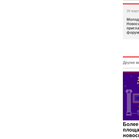
26 март
Молод
Новос
пригл
форум
Другие 
Более
площа
новос