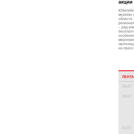
акции
Юбилейн
музеев» 
области 
регионал
– ряд кл
бесплат
особенно
меропри
экспозиц
на пресс
ЛЕНТ
29.07
29.07
21.07