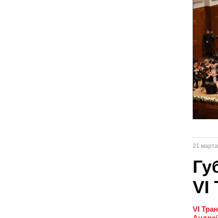
21 марта
Гу
VI
VI Тра
Андрей