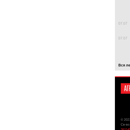
07.07
07.07
Вся л
© 202
Св-во
36114