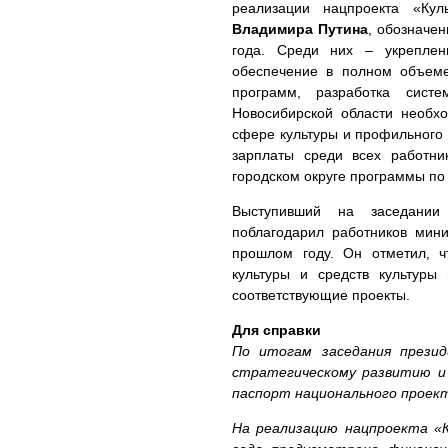
реализации нацпроекта «Кул
Владимира Путина
, обозначе
года. Среди них – укреплени
обеспечение в полном объем
программ, разработка сист
Новосибирской области необх
сфере культуры и профильного 
зарплаты среди всех работни
городском округе программы по
Выступивший на заседании
поблагодарил работников мини
прошлом году. Он отметил, ч
культуры и средств культуры
соответствующие проекты.
Для справки
По итогам заседания прези
стратегическому развитию и
паспорт национального проек
На реализацию нацпроекта «