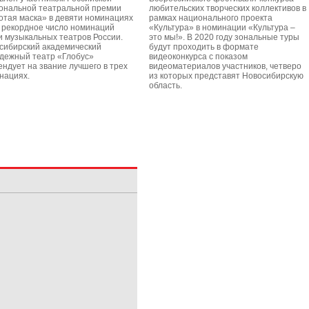
ональной театральной премии
любительских творческих коллективов в
отая маска» в девяти номинациях
рамках национального проекта
о рекордное число номинаций
«Культура» в номинации «Культура –
и музыкальных театров России.
это мы!». В 2020 году зональные туры
сибирский академический
будут проходить в формате
дежный театр «Глобус»
видеоконкурса с показом
ендует на звание лучшего в трех
видеоматериалов участников, четверо
нациях.
из которых представят Новосибирскую
область.