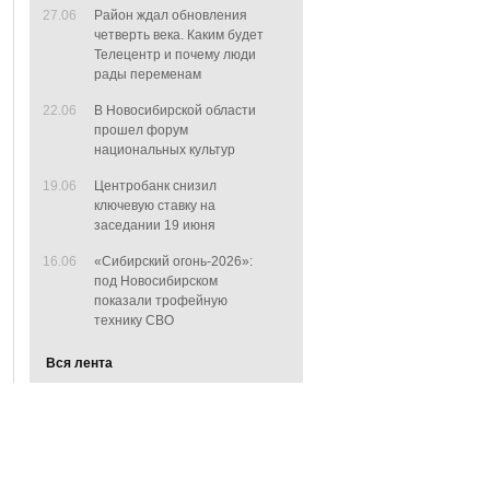
27.06
Район ждал обновления
четверть века. Каким будет
Телецентр и почему люди
рады переменам
22.06
В Новосибирской области
прошел форум
национальных культур
19.06
Центробанк снизил
ключевую ставку на
заседании 19 июня
16.06
«Сибирский огонь-2026»:
под Новосибирском
показали трофейную
технику СВО
Вся лента