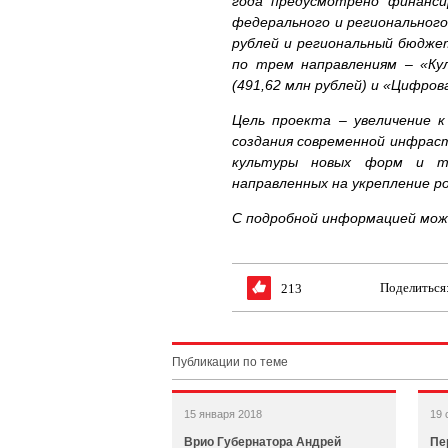
года предусмотрено финанси
федерального и региональног
рублей и региональный бюдже
по трем направлениям – «Кул
(491,62 млн рублей) и «Цифров
Цель проекта – увеличение к
создания современной инфрас
культуры новых форм и те
направленных на укрепление р
С подробной информацией мож
Поделиться
213
Публикации по теме
15 января 2018
19 
Врио Губернатора Андрей
Пе