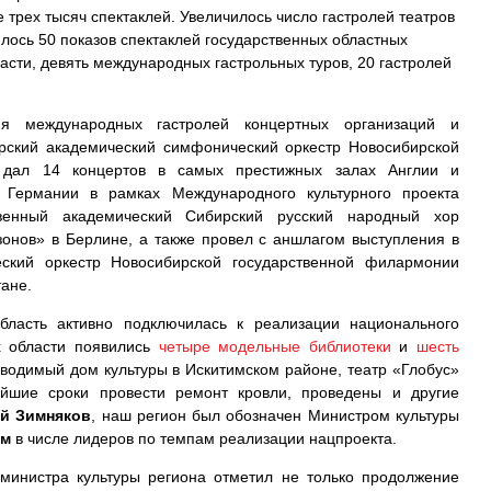
 трех тысяч спектаклей. Увеличилось число гастролей театров
лось 50 показов спектаклей государственных областных
ласти, девять международных гастрольных туров, 20 гастролей
ия международных гастролей концертных организаций и
ирский академический симфонический оркестр Новосибирской
 дал 14 концертов в самых престижных залах Англии и
 Германии в рамках Международного культурного проекта
твенный академический Сибирский русский народный хор
зонов» в Берлине, а также провел с аншлагом выступления в
еский оркестр Новосибирской государственной филармонии
тане.
бласть активно подключилась к реализации национального
х области появились
четыре модельные библиотеки
и
шесть
зводимый дом культуры в Искитимском районе, театр «Глобус»
айшие сроки провести ремонт кровли, проведены и другие
й Зимняков
, наш регион был обозначен Министром культуры
им
в числе лидеров по темпам реализации нацпроекта.
 министра культуры региона отметил не только продолжение