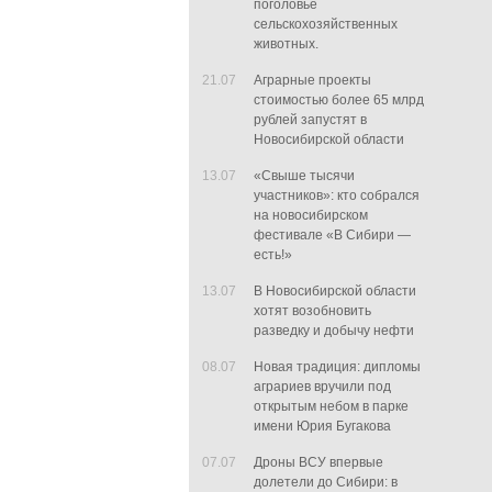
поголовье
сельскохозяйственных
животных.
21.07
Аграрные проекты
стоимостью более 65 млрд
рублей запустят в
Новосибирской области
13.07
«Свыше тысячи
участников»: кто собрался
на новосибирском
фестивале «В Сибири —
есть!»
13.07
В Новосибирской области
хотят возобновить
разведку и добычу нефти
08.07
Новая традиция: дипломы
аграриев вручили под
открытым небом в парке
имени Юрия Бугакова
07.07
Дроны ВСУ впервые
долетели до Сибири: в