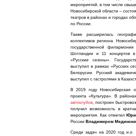
мероприятий, в том числе свыше
Новосибирской области – состоя
театров в районах и городах об
по России.
Также расширилась географ
коллективов региона. Новосиб
государственной филармонии
Шотландии и 11 концертов в
«Русские сезоны». Государс
выступил в рамках «Русских се
Белорусии. Русский академич
выступил с гастролями в Казахс
В 2019 году Новосибирская о
проекта «Культура». В района
автоклубов
, построен быстрово
получил возможность в кратч
мероприятия. Как отметил
Юри
России
Владимиром Мединск
Среди задач на 2020 год и.о.