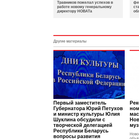
Травников пожелал успехов в
фе
работе новому генеральному
ст
директору НОВАТа
об
Другие материалы
Первый заместитель
Рек
Губернатора Юрий Петухов
ном
и министр культуры Юлия
мас
Шуклина обсудили с
Нов
творческой делегацией
муз
Республики Беларусь
Ново
вопросы развития
объя