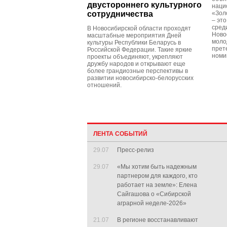
двустороннего культурного
наци
сотрудничества
«Зол
– эт
сред
В Новосибирской области проходят
Ново
масштабные мероприятия Дней
моло
культуры Республики Беларусь в
прет
Российской Федерации. Такие яркие
номи
проекты объединяют, укрепляют
дружбу народов и открывают еще
более грандиозные перспективы в
развитии новосибирско-белорусских
отношений.
ЛЕНТА СОБЫТИЙ
29.07
Пресс-релиз
29.07
«Мы хотим быть надежным
партнером для каждого, кто
работает на земле»: Елена
Сайгашова о «Сибирской
аграрной неделе-2026»
21.07
В регионе восстанавливают