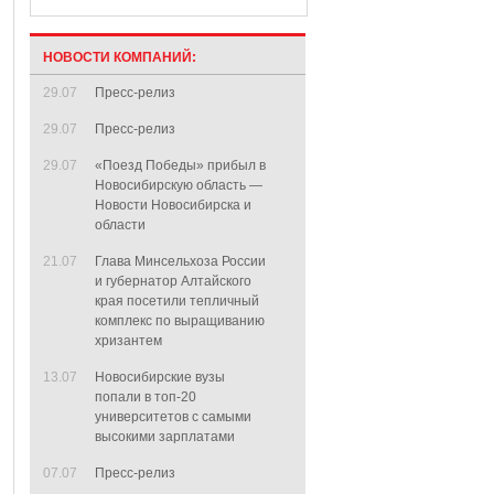
НОВОСТИ КОМПАНИЙ:
29.07
Пресс-релиз
29.07
Пресс-релиз
29.07
«Поезд Победы» прибыл в
Новосибирскую область —
Новости Новосибирска и
области
21.07
Глава Минсельхоза России
и губернатор Алтайского
края посетили тепличный
комплекс по выращиванию
хризантем
13.07
Новосибирские вузы
попали в топ-20
университетов с самыми
высокими зарплатами
07.07
Пресс-релиз