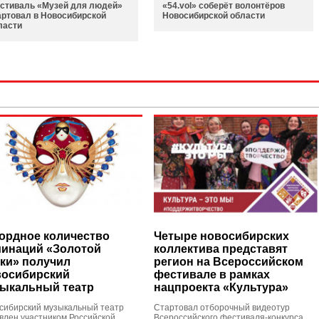
стиваль «Музей для людей»
«54.vol» соберёт волонтёров
артовал в Новосибирской
Новосибирской области
ласти
ордное количество
Четыре новосибирских
инаций «Золотой
коллектива представят
ки» получил
регион на Всероссийском
осибирский
фестивале в рамках
ыкальный театр
нацпроекта «Культура»
сибирский музыкальный театр
Стартовал отборочный видеотур
влен участником Российской
Всероссийского фестиваля-конкурса