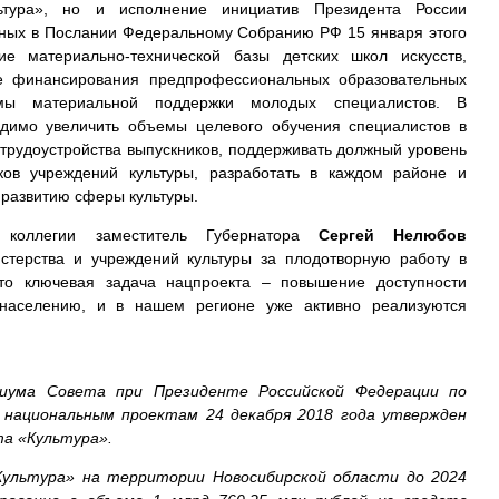
ьтура», но и исполнение инициатив Президента России
нных в Послании Федеральному Собранию РФ 15 января этого
е материально-технической базы детских школ искусств,
е финансирования предпрофессиональных образовательных
емы материальной поддержки молодых специалистов. В
одимо увеличить объемы целевого обучения специалистов в
трудоустройства выпускников, поддерживать должный уровень
ков учреждений культуры, разработать в каждом районе и
 развитию сферы культуры.
 коллегии заместитель Губернатора
Сергей Нелюбов
стерства и учреждений культуры за плодотворную работу в
то ключевая задача нацпроекта – повышение доступности
 населению, и в нашем регионе уже активно реализуются
диума Совета при Президенте Российской Федерации по
 национальным проектам 24 декабря 2018 года утвержден
та «Культура».
Культура» на территории Новосибирской области до 2024