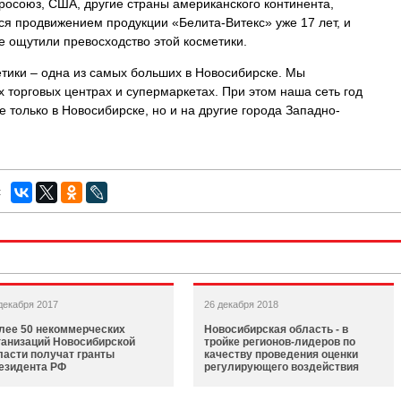
вросоюз, США, другие страны американского континента,
я продвижением продукции «Белита-Витекс» уже 17 лет, и
е ощутили превосходство этой косметики.
етики – одна из самых больших в Новосибирске. Мы
 торговых центрах и супермаркетах. При этом наша сеть год
е только в Новосибирске, но и на другие города Западно-
:
декабря 2017
26 декабря 2018
лее 50 некоммерческих
Новосибирская область - в
ганизаций Новосибирской
тройке регионов-лидеров по
ласти получат гранты
качеству проведения оценки
езидента РФ
регулирующего воздействия