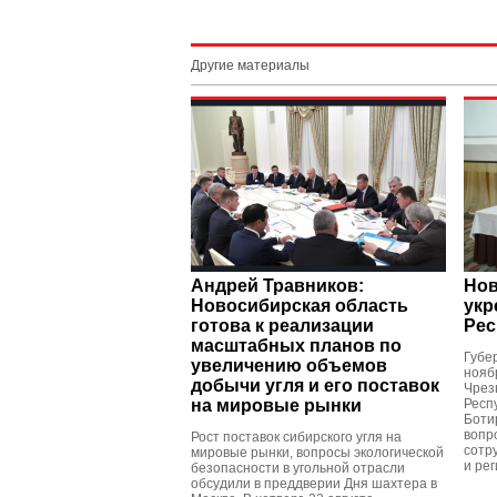
Другие материалы
Андрей Травников:
Нов
Новосибирская область
укр
готова к реализации
Рес
масштабных планов по
Губе
увеличению объемов
нояб
добычи угля и его поставок
Чрез
на мировые рынки
Респ
Боти
вопр
Рост поставок сибирского угля на
сотр
мировые рынки, вопросы экологической
и ре
безопасности в угольной отрасли
обсудили в преддверии Дня шахтера в