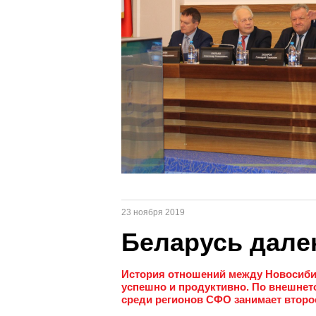
23 ноября 2019
Беларусь дале
История отношений между Новосиби
успешно и продуктивно. По внешнет
среди регионов СФО занимает второе