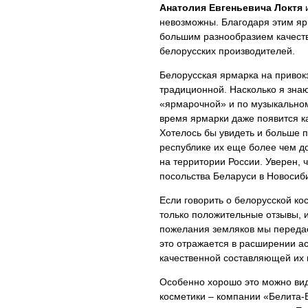
Анатолия Евгеньевича Локтя
и
невозможны. Благодаря этим яр
большим разнообразием качеств
белорусских производителей.
Белорусская ярмарка на привок
традиционной. Насколько я знаю
«ярмарочной» и по музыкально
время ярмарки даже появится к
Хотелось бы увидеть и больше п
республике их еще более чем до
на территории России. Уверен, 
посольства Беларуси в Новосиби
Если говорить о белорусской ко
только положительные отзывы, 
пожелания земляков мы передае
это отражается в расширении а
качественной составляющей их 
Особенно хорошо это можно ви
косметики – компании «Белита-В