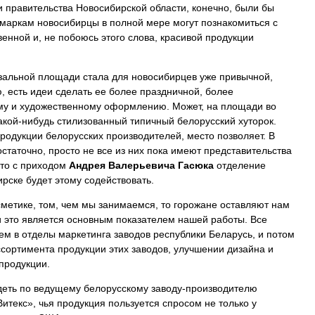
 правительства Новосибирской области, конечно, были бы
маркам новосибирцы в полной мере могут познакомиться с
енной и, не побоюсь этого слова, красивой продукции
зальной площади стала для новосибирцев уже привычной,
, есть идеи сделать ее более праздничной, более
му и художественному оформлению. Может, на площади во
акой-нибудь стилизованный типичный белорусский хуторок.
родукции белорусских производителей, место позволяет. В
статочно, просто не все из них пока имеют представительства
что с приходом
Андрея Валерьевича Гасюка
отделение
рске будет этому содействовать.
сметике, том, чем мы занимаемся, то горожане оставляют нам
и это является основным показателем нашей работы. Все
м в отделы маркетинга заводов республики Беларусь, и потом
ссортимента продукции этих заводов, улучшении дизайна и
продукции.
деть по ведущему белорусскому заводу-производителю
итекс», чья продукция пользуется спросом не только у