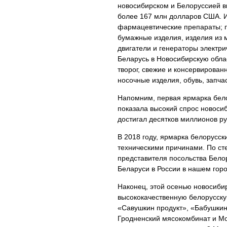
новосибирском и Белоруссией вы
более 167 млн долларов США. И
фармацевтические препараты; 
бумажные изделия, изделия из 
двигатели и генераторы электри
Беларусь в Новосибирскую обла
творог, свежие и консервирова
носочные изделия, обувь, запча
Напомним, первая ярмарка бело
показала высокий спрос новоси
достигал десятков миллионов ру
В 2018 году, ярмарка белорусск
техническими причинами. По ст
представителя посольства Бело
Беларуси в России в нашем гор
Наконец, этой осенью новосиби
высококачественную белорусску
«Савушкин продукт», «Бабушкин
Гродненский мясокомбинат и М