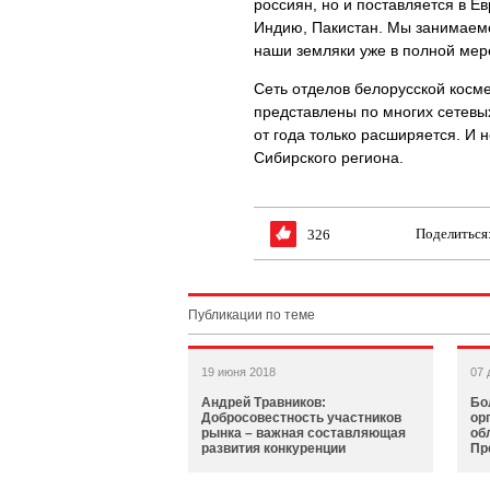
россиян, но и поставляется в Е
Индию, Пакистан. Мы занимаемс
наши земляки уже в полной мер
Сеть отделов белорусской косм
представлены по многих сетевых
от года только расширяется. И н
Сибирского региона.
Поделиться
326
Публикации по теме
19 июня 2018
07 
Андрей Травников:
Бо
Добросовестность участников
ор
рынка – важная составляющая
об
развития конкуренции
Пр