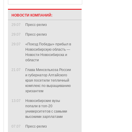
НОВОСТИ КОМПАНИЙ:
29.07
Пресс-релиз
29.07
Пресс-релиз
29.07
«Поезд Победы» прибыл в
Новосибирскую область —
Новости Новосибирска и
области
21.07
Глава Минсельхоза России
и губернатор Алтайского
края посетили тепличный
комплекс по выращиванию
хризантем
13.07
Новосибирские вузы
попали в топ-20
университетов с самыми
высокими зарплатами
07.07
Пресс-релиз