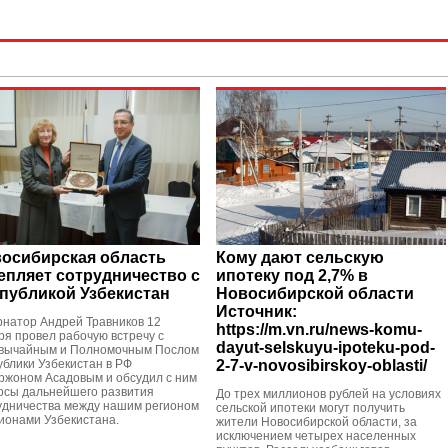
осибирская область
Кому дают сельскую
епляет сотрудничество с
ипотеку под 2,7% в
публикой Узбекистан
Новосибирской области
Источник:
рнатор Андрей Травников 12
https://m.vn.ru/news-komu-
ря провел рабочую встречу с
dayut-selskuyu-ipoteku-pod-
вычайным и Полномочным Послом
ублики Узбекистан в РФ
2-7-v-novosibirskoy-oblasti/
ржоном Асадовым и обсудил с ним
осы дальнейшего развития
До трех миллионов рублей на условиях
удничества между нашим регионом
сельской ипотеки могут получить
гионами Узбекистана.
жители Новосибирской области, за
исключением четырех населенных