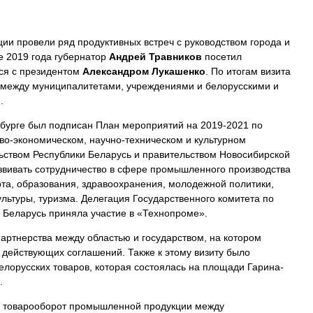
ции провели ряд продуктивных встреч с руководством города и
е 2019 года губернатор
Андрей Травников
посетил
лся с президентом
Александром Лукашенко
. По итогам визита
 между муниципалитетами, учреждениями и белорусскими и
.
бурге был подписан План мероприятий на 2019-2021 по
во-экономическом, научно-техническом и культурном
ьством Республики Беларусь и правительством Новосибирской
звивать сотрудничество в сфере промышленного производства
рта, образования, здравоохранения, молодежной политики,
льтуры, туризма. Делегация Государственного комитета по
и Беларусь приняла участие в «Технопроме».
артнерства между областью и государством, на котором
 действующих соглашений. Также к этому визиту было
елорусских товаров, которая состоялась на площади Гарина-
.
од товарооборот промышленной продукции между