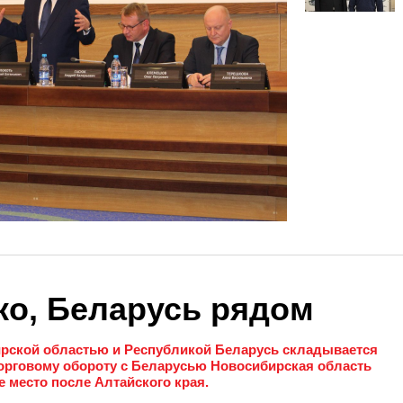
ко, Беларусь рядом
рской областью и Республикой Беларусь складывается
орговому обороту с Беларусью Новосибирская область
 место после Алтайского края.