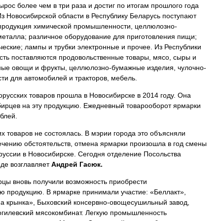
рос более чем в три раза и достиг по итогам прошлого года
з Новосибирской области в Республику Беларусь поступают
продукция химической промышленности, целлюлозно-
металла; различное оборудование для приготовления пищи;
ческие; лампы и трубки электронные и прочее. Из Республики
сть поставляются продовольственные товары, мясо, сыры и
нные овощи и фрукты, целлюлозно-бумажные изделия, чулочно-
сти для автомобилей и тракторов, мебель.
русских товаров прошла в Новосибирске в 2014 году. Она
бирцев на эту продукцию. Ежедневный товарооборот ярмарки
блей.
их товаров не состоялась. В мэрии города это объясняли
ечению обстоятельств, отмена ярмарки произошла в год смены
руссии в Новосибирске. Сегодня отделение Посольства
оде возглавляет
Андрей Гасюк.
рцы вновь получили возможность приобрести
ю продукцию. В ярмарке принимали участие: «Беллакт»,
а крынка», Быховский консервно-овощесушильный завод,
огилевский мясокомбинат. Легкую промышленность