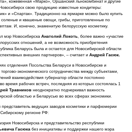
та», кожевенная «Марко», Оршанский льнокомбинат и другие
 Новосибирск свою продукцию известные кондитеры:
к» и «Спартак». Традиционно на ярмарке можно было купить
 соленые и квашеные овощи, грибы, приготовленные по
птам. И, конечно, знаменитую белорусскую косметику.
тил мэр Новосибирска
Анатолий Локоть
, более важно «участие
елорусских отношений, а не возможность приобретения
публика Беларусь была и остается для Новосибирской области
спективных внешних партнеров», – считает и
Андрей Гасюк.
иях отделения Посольства Беларуси в Новосибирске и
 торгово-экономического сотрудничества между субъектами,
лений взаимодействия губернатор области постоянно
во время рабочих встреч, последняя из которых состоялась 1
рей Травников
неоднократно подчеркивал важность
рской областью и Беларусью во всех сферах экономики.
 представитель ведущих заводов косметики и парфюмерии
-Сибирскому регионе РФ:
 мэрия Новосибирска и представительство республики
ьевича Гасюка
без инициативы и поддержки нашего мэра