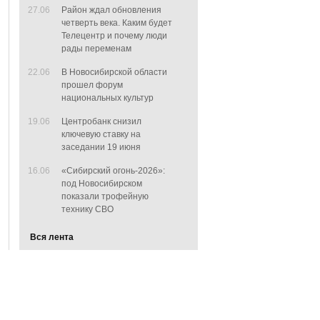
27.06
Район ждал обновления
четверть века. Каким будет
Телецентр и почему люди
рады переменам
22.06
В Новосибирской области
прошел форум
национальных культур
19.06
Центробанк снизил
ключевую ставку на
заседании 19 июня
16.06
«Сибирский огонь-2026»:
под Новосибирском
показали трофейную
технику СВО
Вся лента