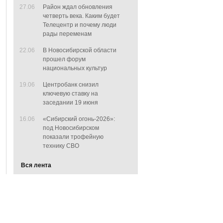
27.06
Район ждал обновления
четверть века. Каким будет
Телецентр и почему люди
рады переменам
22.06
В Новосибирской области
прошел форум
национальных культур
19.06
Центробанк снизил
ключевую ставку на
заседании 19 июня
16.06
«Сибирский огонь-2026»:
под Новосибирском
показали трофейную
технику СВО
Вся лента