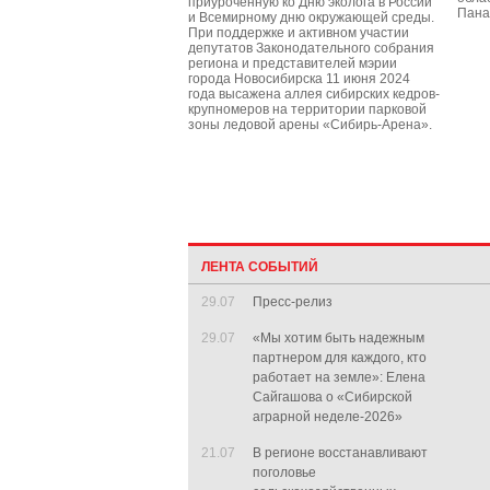
приуроченную ко Дню эколога в России
Пана
и Всемирному дню окружающей среды.
При поддержке и активном участии
депутатов Законодательного собрания
региона и представителей мэрии
города Новосибирска 11 июня 2024
года высажена аллея сибирских кедров-
крупномеров на территории парковой
зоны ледовой арены «Сибирь-Арена».
ЛЕНТА СОБЫТИЙ
29.07
Пресс-релиз
29.07
«Мы хотим быть надежным
партнером для каждого, кто
работает на земле»: Елена
Сайгашова о «Сибирской
аграрной неделе-2026»
21.07
В регионе восстанавливают
поголовье