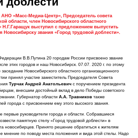
й доблести
 АНО «Масс-Медиа-Центр», Председатель совета
ой области, член Новосибирского областного
» Н.Г.Гаращук выступил с предложением выпустить
я Новосибирску звания «Город трудовой доблести».
Федерации В.В.Путина 20 городам России присвоено звание
сле этих городов и наш Новосибирск. 07.07. 2020 г. по этому
 заседание Новосибирского областного организационного
тии принял участие заместитель Председателя Совета
ания
Турчак Андрей Анатольевич
с поручением президента
бирцам, внесшим достойный вклад в дело Победы советского
ермании. Губернатор области
А.А. Травников
также
ей города с присвоением ему этого высокого звания.
се первые руководители города и области. Собравшиеся
звести памятную стелу «Город трудовой доблести» в
га новосибирцев. Принято решение обратиться к жителям
ое мнение по поводу места положения и вида этой стелы. Надо