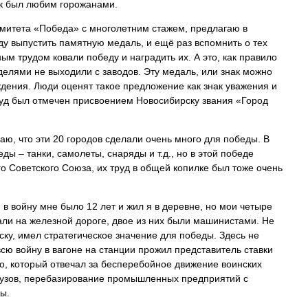
ик был любим горожанами.
омитета «Победа» с многолетним стажем, предлагаю в
ду выпустить памятную медаль, и ещё раз вспомнить о тех
м трудом ковали победу и наградить их. А это, как правило
елями не выходили с заводов. Эту медаль, или знак можно
дения. Люди оценят такое предложение как знак уважения и
руд был отмечен присвоением Новосибирску звания «Город
ю, что эти 20 городов сделали очень много для победы. В
ды – танки, самолеты, снаряды и т.д., но в этой победе
о Советского Союза, их труд в общей копилке был тоже очень
 в войну мне было 12 лет и жил я в деревне, но мои четыре
али на железной дороге, двое из них были машинистами. Не
ку, имел стратегическое значение для победы. Здесь не
всю войну в вагоне на станции прожил представитель ставки
, который отвечал за бесперебойное движение воинских
рузов, перебазирование промышленных предприятий с
ны.