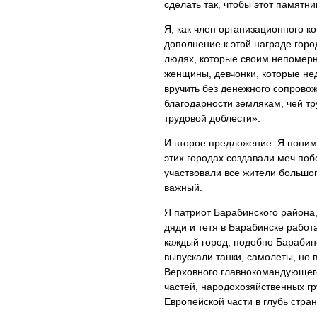
сделать так, чтобы этот памятн
Я, как член организационного к
дополнение к этой награде горо
людях, которые своим непомерны
женщины, девчонки, которые нед
вручить без денежного сопровож
благодарности землякам, чей т
трудовой доблести».
И второе предложение. Я понима
этих городах создавали меч побе
участвовали все жители большог
важный.
Я патриот Барабинского района,
дяди и тетя в Барабинске работ
каждый город, подобно Барабинс
выпускали танки, самолеты, но 
Верховного главнокомандующего
частей, народохозяйственных г
Европейской части в глубь стра