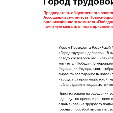
Город трудово
Председатель общественного совета
Ассоциации землячеств Новосибирск
организационного комитета «Победа
памятную медаль в честь присвоени
Указом Президента Российской 
«Город трудовой доблести». В чи
поводу состоялось расширенное
комитета «Победа». В мероприя
Федерации Федерального собр
выразить благодарность новоси
народа в разгром нацистской Г
поблагодарил и поздравил жител
Присутствовали на заседании в
единодушно приняли решение во
ознаменование трудового подви
города с просьбой высказать св