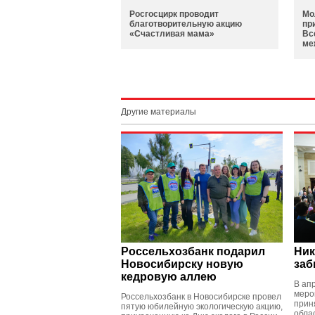
Росгосцирк проводит
Мо
благотворительную акцию
пр
«Счастливая мама»
Вс
ме
Другие материалы
Россельхозбанк подарил
Ник
Новосибирску новую
заб
кедровую аллею
В ап
меро
Россельхозбанк в Новосибирске провел
прин
пятую юбилейную экологическую акцию,
обла