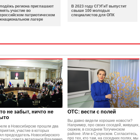
лодёжь региона приглашают
В 2023 году СГУГиТ выпустит
инять участие во
свыше 100 молодых
ероссийском патриотическом
специалистов для ОПК
жнациональном лагере
то не забыт, ничто не
ОТС: вести с полей
ыто
Вы давно видели хорошие новости?
Например, про своих соседей, живущих,
реле в Новосибирске прошли два
скажем, в соседнем Тогучинском
приятия, участие в которых
районе. Или в Сузунском. Согласитесь,
ял председатель Новосибирского
про тех, кто там, на соседних полях, мы
стного совета ветеранов Владимир