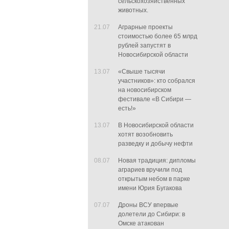
сельскохозяйственных
животных.
21.07
Аграрные проекты
стоимостью более 65 млрд
рублей запустят в
Новосибирской области
13.07
«Свыше тысячи
участников»: кто собрался
на новосибирском
фестивале «В Сибири —
есть!»
13.07
В Новосибирской области
хотят возобновить
разведку и добычу нефти
08.07
Новая традиция: дипломы
аграриев вручили под
открытым небом в парке
имени Юрия Бугакова
07.07
Дроны ВСУ впервые
долетели до Сибири: в
Омске атакован