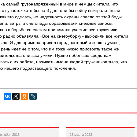
ска самый грузонапряженный в мире и немцы считали, что
тот участок хотя бы на 3 дня, они бы войну выиграли. Были
к это сделать, но надежность охраны спасло от этой беды.
тепи, ветры и снегопады образовывали снежные заносы.
вов в борьбе со снегом принимали участие все труженики
по радио объявляла «Все на снегоуборку» выходили все жители
было. Я для примера привел город, который я знаю. Думаю,
 речь идет не о том, что им тоже нужно присвоить такое же
авительства они заслужили. Нужно побольше средствам
ать о их работе, называть имена людей тружеников тыла, что
ию нашего подрастающего поколения.
:
октября 2018
23 марта 2023