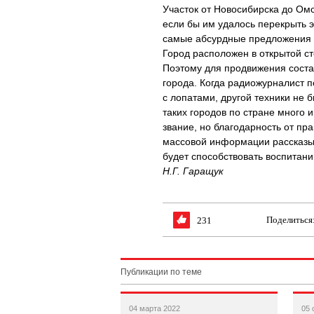
Участок от Новосибирска до Ом
если бы им удалось перекрыть э
самые абсурдные предложения ка
Город расположен в открытой с
Поэтому для продвижения соста
города. Когда радиожурналист 
с лопатами, другой техники не 
таких городов по стране много и
звание, но благодарность от пр
массовой информации рассказыв
будет способствовать воспитан
Н.Г. Гаращук
Поделиться
231
Публикации по теме
04 марта 2022
05 