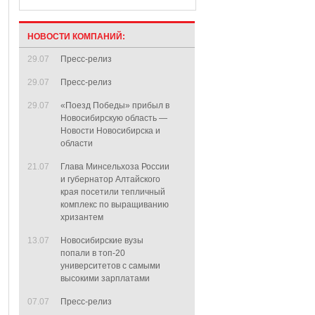
НОВОСТИ КОМПАНИЙ:
29.07
Пресс-релиз
29.07
Пресс-релиз
29.07
«Поезд Победы» прибыл в
Новосибирскую область —
Новости Новосибирска и
области
21.07
Глава Минсельхоза России
и губернатор Алтайского
края посетили тепличный
комплекс по выращиванию
хризантем
13.07
Новосибирские вузы
попали в топ-20
университетов с самыми
высокими зарплатами
07.07
Пресс-релиз