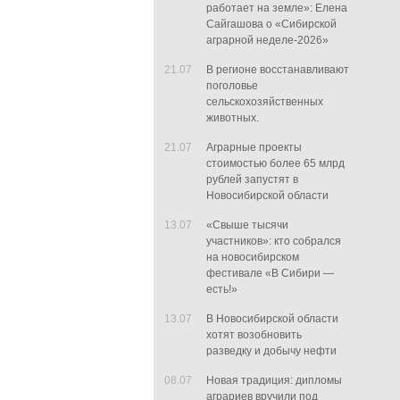
работает на земле»: Елена
Сайгашова о «Сибирской
аграрной неделе-2026»
21.07
В регионе восстанавливают
поголовье
сельскохозяйственных
животных.
21.07
Аграрные проекты
стоимостью более 65 млрд
рублей запустят в
Новосибирской области
13.07
«Свыше тысячи
участников»: кто собрался
на новосибирском
фестивале «В Сибири —
есть!»
13.07
В Новосибирской области
хотят возобновить
разведку и добычу нефти
08.07
Новая традиция: дипломы
аграриев вручили под