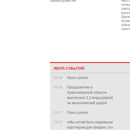
своём развитии
него
сель
секто
разг
Шили
хозя
обяз
сент
ЛЕНТА СОБЫТИЙ
08.08
Пресс-релиз
08.08
Предприятие в
Новосибирской области
выплатило 2,3 млрд рублей
за экологический ущерб
29.07
Пресс-релиз
29.07
«Мы хотим быть надежным
партнером для каждого, кто