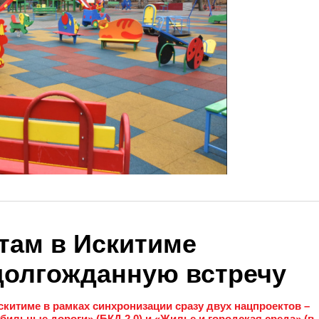
там в Искитиме
долгожданную встречу
итиме в рамках синхронизации сразу двух нацпроектов –
ильные дороги» (БКД 2.0) и «Жилье и городская среда» (в