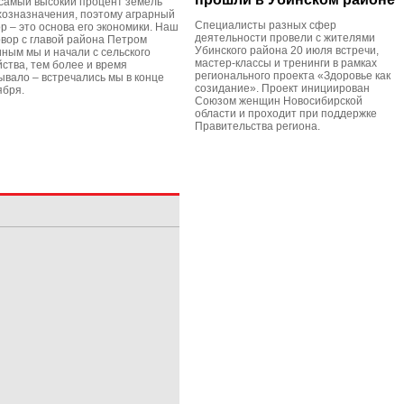
 самый высокий процент земель
хозназначения, поэтому аграрный
Специалисты разных сфер
р – это основа его экономики. Наш
деятельности провели с жителями
овор с главой района Петром
Убинского района 20 июля встречи,
ным мы и начали с сельского
мастер-классы и тренинги в рамках
йства, тем более и время
регионального проекта «Здоровье как
ывало – встречались мы в конце
созидание». Проект инициирован
ября.
Союзом женщин Новосибирской
области и проходит при поддержке
Правительства региона.