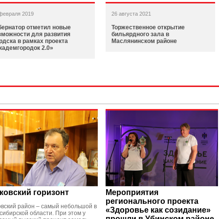
февраля 2019
26 августа 2021
бернатор отметил новые
Торжественное открытие
зможности для развития
бильярдного зала в
рдска в рамках проекта
Маслянинском районе
кадемгородок 2.0»
ковский горизонт
Мероприятия
регионального проекта
овский район – самый небольшой в
«Здоровье как созидание»
сибирской области. При этом у
прошли в Убинском районе