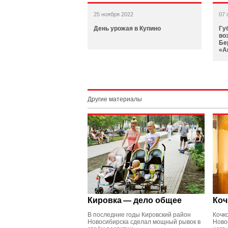
25 ноября 2022
07 
День урожая в Купино
Гу
во
Бе
«А
Другие материалы
Кировка — дело общее
Коч
В последние годы Кировский район
Кочк
Новосибирска сделал мощный рывок в
Ново