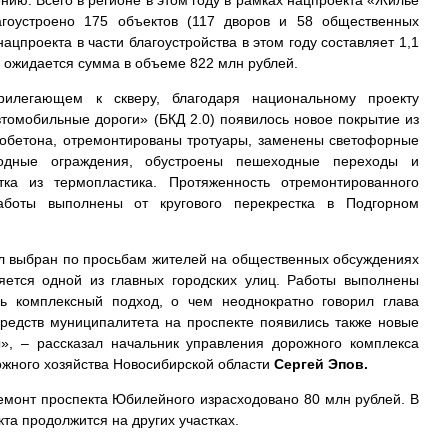
нию. Всего в регионе в этом году в рамках нацпроекта «Жилье
агоустроено 175 объектов (117 дворов и 58 общественных
ацпроекта в части благоустройства в этом году составляет 1,1
 ожидается сумма в объеме 822 млн рублей.
илегающем к скверу, благодаря национальному проекту
томобильные дороги» (БКД 2.0) появилось новое покрытие из
обетона, отремонтированы тротуары, заменены светофорные
ходные ограждения, обустроены пешеходные переходы и
ка из термопластика. Протяженность отремонтированного
работы выполнены от кругового перекрестка в Подгорном
.
ыл выбран по просьбам жителей на общественных обсуждениях
яется одной из главных городских улиц. Работы выполнены
сь комплексный подход, о чем неоднократно говорил глава
средств муниципалитета на проспекте появились также новые
», – рассказал начальник управления дорожного комплекса
ожного хозяйства Новосибирской области
Сергей Эпов.
емонт проспекта Юбилейного израсходовано 80 млн рублей. В
та продолжится на других участках.