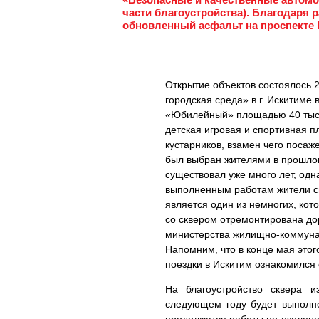
части благоустройства). Благодаря 
обновленный асфальт на проспекте
Открытие объектов состоялось 
городская среда» в г. Искитиме
«Юбилейный» площадью 40 тысяч
детская игровая и спортивная п
кустарников, взамен чего поса
был выбран жителями в прошлом 
существовал уже много лет, одн
выполненным работам жители см
является один из немногих, кот
со сквером отремонтирована дор
министерства жилищно-коммунал
Напомним, что в конце мая этог
поездки в Искитим ознакомился
На благоустройство сквера 
следующем году будет выполне