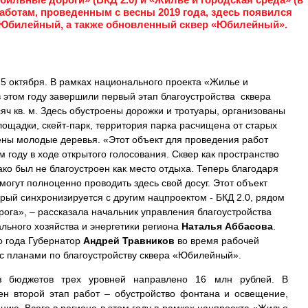
работам, проведенным с весны 2019 года, здесь появился
 Юбилейный, а также обновленный сквер «Юбилейный».
25 октября. В рамках национального проекта «Жилье и
 в этом году завершили первый этап благоустройства сквера
 кв. м. Здесь обустроены дорожки и тротуары, организованы
лощадки, скейт-парк, территория парка расчищена от старых
жены молодые деревья. «Этот объект для проведения работ
году в ходе открытого голосования. Сквер как пространство
ако был не благоустроен как место отдыха. Теперь благодаря
огут полноценно проводить здесь свой досуг. Этот объект
орый синхронизируется с другим нацпроектом - БКД 2.0, рядом
ога», – рассказала начальник управления благоустройства
ьного хозяйства и энергетики региона
Наталья Аббасова
.
о года Губернатор
Андрей Травников
во время рабочей
 с планами по благоустройству сквера «Юбилейный».
из бюджетов трех уровней направлено 16 млн рублей. В
н второй этап работ – обустройство фонтана и освещение,