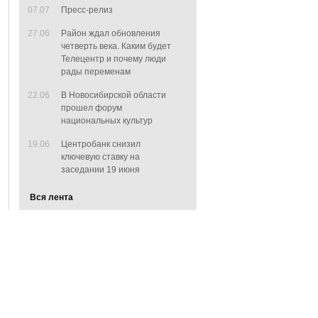
07.07
Пресс-релиз
27.06
Район ждал обновления
четверть века. Каким будет
Телецентр и почему люди
рады переменам
22.06
В Новосибирской области
прошел форум
национальных культур
19.06
Центробанк снизил
ключевую ставку на
заседании 19 июня
Вся лента