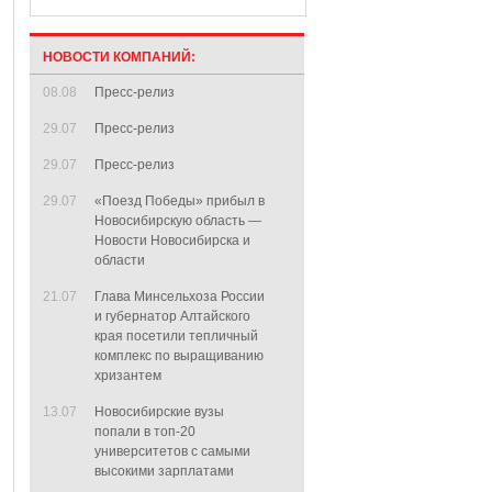
НОВОСТИ КОМПАНИЙ:
08.08
Пресс-релиз
29.07
Пресс-релиз
29.07
Пресс-релиз
29.07
«Поезд Победы» прибыл в
Новосибирскую область —
Новости Новосибирска и
области
21.07
Глава Минсельхоза России
и губернатор Алтайского
края посетили тепличный
комплекс по выращиванию
хризантем
13.07
Новосибирские вузы
попали в топ-20
университетов с самыми
высокими зарплатами