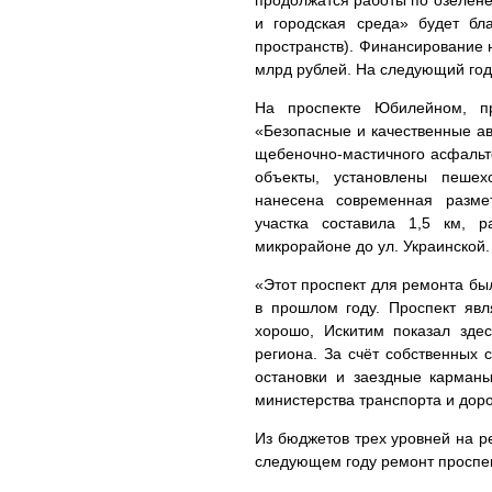
продолжатся работы по озелене
и городская среда» будет бл
пространств). Финансирование н
млрд рублей. На следующий год
На проспекте Юбилейном, пр
«Безопасные и качественные ав
щебеночно-мастичного асфальт
объекты, установлены пеше
нанесена современная размет
участка составила 1,5 км, 
микрорайоне до ул. Украинской
«Этот проспект для ремонта б
в прошлом году. Проспект явл
хорошо, Искитим показал зде
региона. За счёт собственных 
остановки и заездные карманы
министерства транспорта и дор
Из бюджетов трех уровней на р
следующем году ремонт проспек