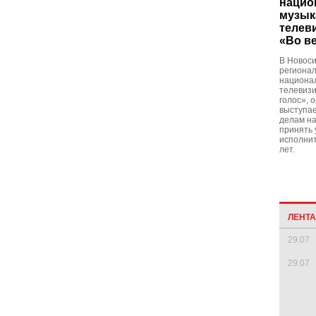
нацио
музык
телев
«Во в
В Новоси
региона
национал
телевизи
голос», 
выступае
делам на
принять 
исполнит
лет.
ЛЕНТ
29.07
29.07