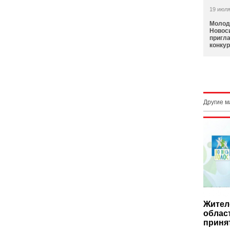
19 июля
Молод
Новос
пригл
конку
Другие 
Жител
облас
приня