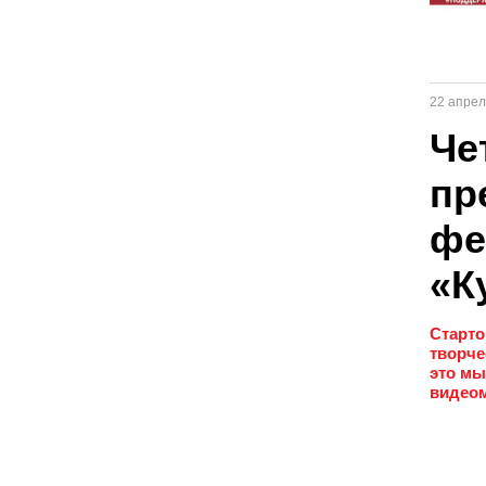
22 апрел
Че
пр
фе
«К
Старто
творче
это мы
видеом