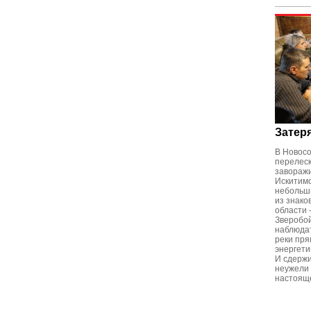
Затер
В Новосо
перелеск
заворажи
Искитимс
небольши
из знако
области 
Зверобой
наблюда
реки пря
энергети
И сдерж
неужели 
настоящ