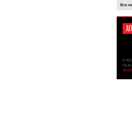
Вся л
© 202
Св-во
36114