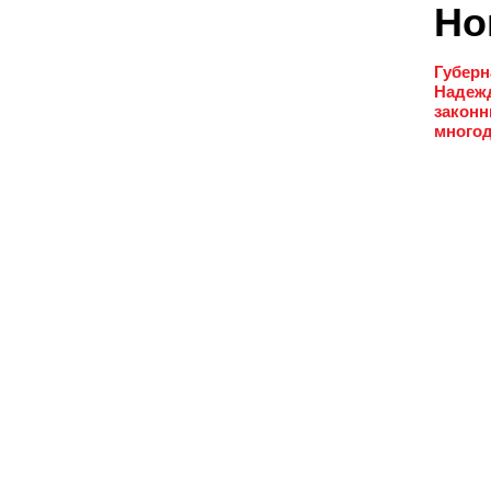
Но
Губерн
Надежд
законн
многод