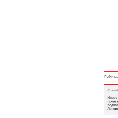
Публикац
01 нояб
Инвест
произв
редко
Линев