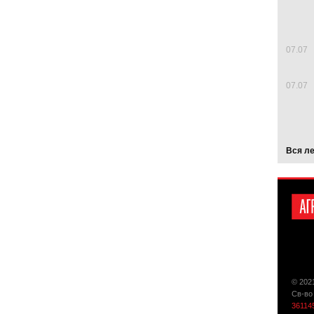
07.07
07.07
Вся л
© 202
Св-во
36114