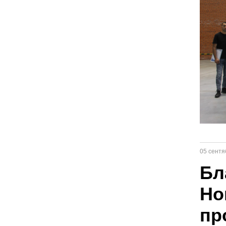
05 сентя
Бл
Но
пр