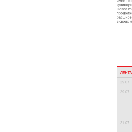
имеет со
кулинарн
Новое ко
продолж
расшире
в своих 
ЛЕНТ
29.07
29.07
21.07