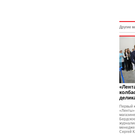
Другие 
«Лент
колба
делик
Первый к
«Ленты» 
магазине
Бердское
журнали
менедже
Сергей К