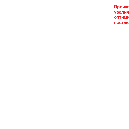
Произв
увелич
оптими
постав