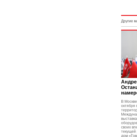
Другие 
Андре
Остан
намер
В Москве
октября 
террито
Междуна
выставка
оборудов
своих вп
текущей 
дом «Го