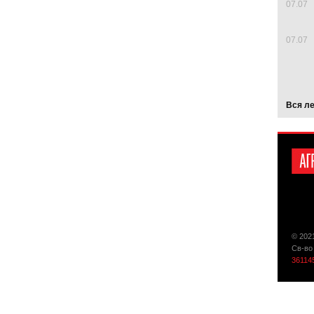
07.07
07.07
Вся л
© 202
Св-во
36114