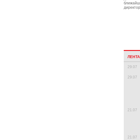
ближайши
директо
ЛЕНТ
29.07
29.07
21.07
21.07