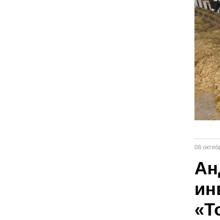
08 октяб
Ан
ин
«Т