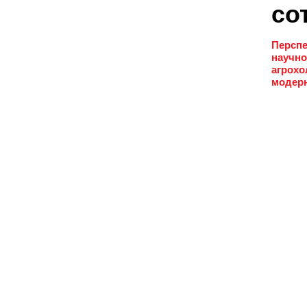
со
Перспе
научно
агрохо
модерн