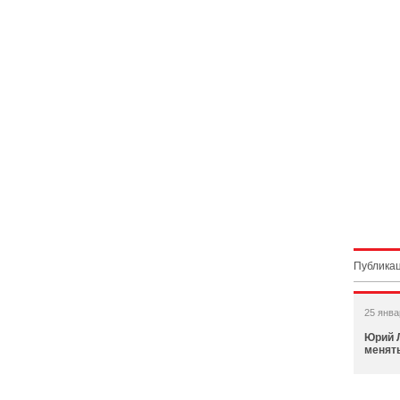
Публикац
25 янва
Юрий 
менят