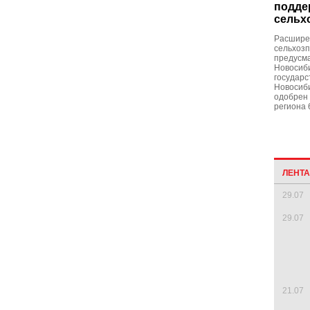
подде
сельх
Расшире
сельхоз
предусма
Новосиби
государс
Новосиби
одобрен 
региона 
ЛЕНТ
29.07
29.07
21.07