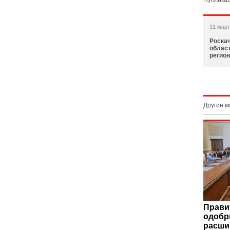
Публикац
31 март
Роска
област
регио
Другие 
Прави
одобр
расши