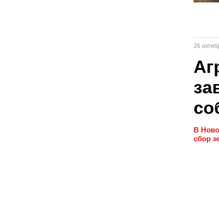
26 октяб
Аг
за
со
В Ново
сбор з