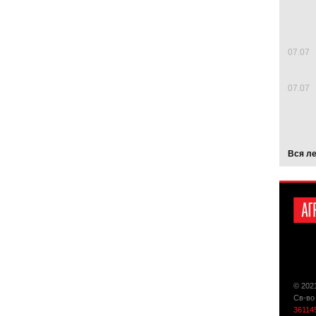
07.07
07.07
Вся л
© 202
Св-во
36114