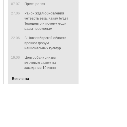
07.07
Пресс-релиз
27.06
Район ждал обновления
четверть века. Каким будет
Телецентр и почему люди
рады переменам
22.06
В Новосибирской области
прошел форум
национальных культур
19.06
Центробанк снизил
ключевую ставку на
заседании 19 июня
Вся лента