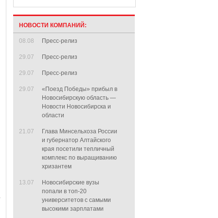
НОВОСТИ КОМПАНИЙ:
08.08
Пресс-релиз
29.07
Пресс-релиз
29.07
Пресс-релиз
29.07
«Поезд Победы» прибыл в
Новосибирскую область —
Новости Новосибирска и
области
21.07
Глава Минсельхоза России
и губернатор Алтайского
края посетили тепличный
комплекс по выращиванию
хризантем
13.07
Новосибирские вузы
попали в топ-20
университетов с самыми
высокими зарплатами