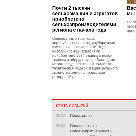
Почти 2 тысячи
Вас
сельхозмашин и агрегатов
мы 
приобретено
О по
сельхозпроизводителями
чего
региона с начала года
прио
Современные тракторы,
зерноуборочные и кормоуборочные
комбайны – с начала 2021 года
новосибирскими аграриями
приобретено 1934 единицы новой
техники и оборудования. Благодаря
мерам государственной поддержки
техническая модернизация сельского
хозяйства региона продолжает
рекордный рост.
ЛЕНТА СОБЫТИЙ
08.08
Пресс-релиз
08.08
Предприятие в
Новосибирской области