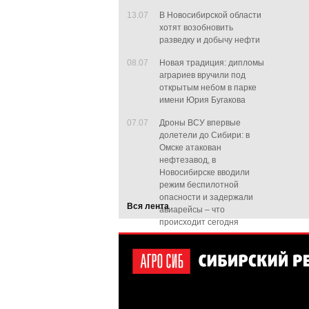
13.07
В Новосибирской области
хотят возобновить
разведку и добычу нефти
08.07
Новая традиция: дипломы
аграриев вручили под
открытым небом в парке
имени Юрия Бугакова
07.07
Дроны ВСУ впервые
долетели до Сибири: в
Омске атакован
нефтезавод, в
Новосибирске вводили
режим беспилотной
опасности и задержали
Вся лента
авиарейсы – что
происходит сегодня