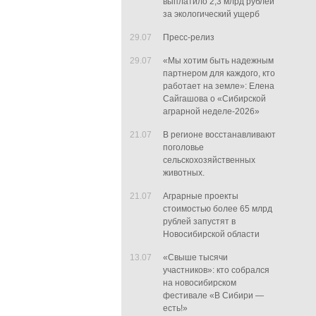
выплатило 2,3 млрд рублей
за экологический ущерб
29.07
Пресс-релиз
29.07
«Мы хотим быть надежным
партнером для каждого, кто
работает на земле»: Елена
Сайгашова о «Сибирской
аграрной неделе-2026»
21.07
В регионе восстанавливают
поголовье
сельскохозяйственных
животных.
21.07
Аграрные проекты
стоимостью более 65 млрд
рублей запустят в
Новосибирской области
13.07
«Свыше тысячи
участников»: кто собрался
на новосибирском
фестивале «В Сибири —
есть!»