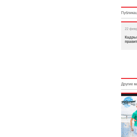
Публикац
22 фев
Кадры 
правит
Другие 