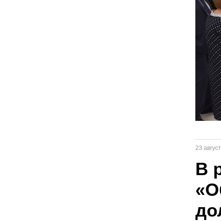
23 авгус
В 
«О
до