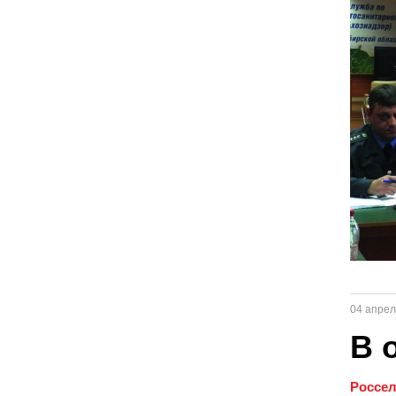
04 апрел
В 
Россел