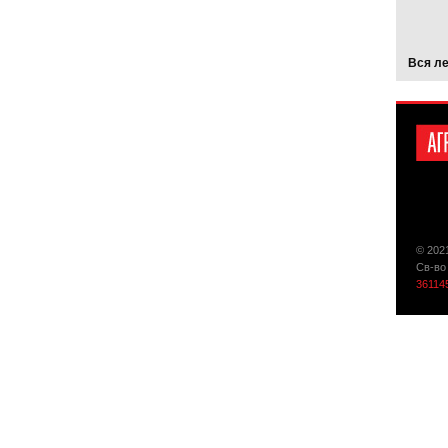
Вся л
© 202
Св-во
36114