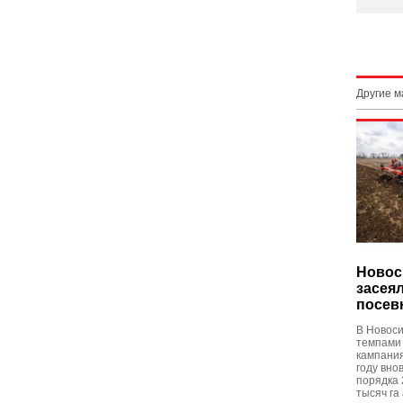
Другие 
Новос
засея
посев
В Новоси
темпами
кампания
году вно
порядка 
тысяч га