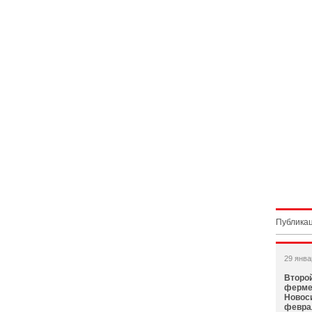
Публикац
29 янва
Второй
ферме
Новос
февра