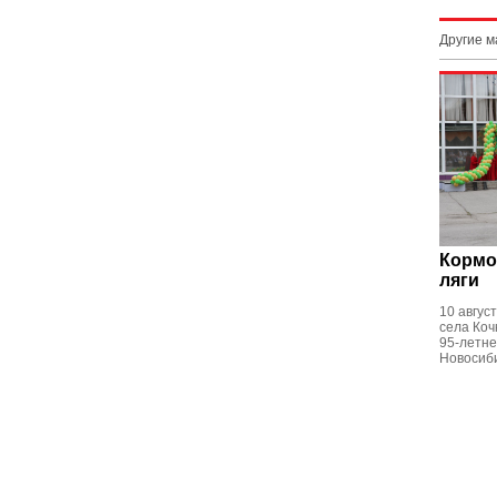
Другие 
Кормо
ляги
10 авгус
села Коч
95-летне
Новосиби