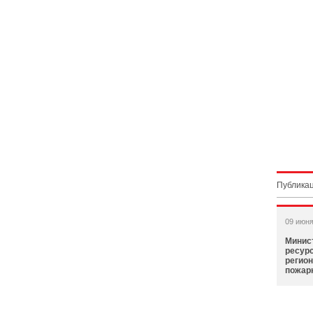
Публикац
09 июня
Минис
ресур
регио
пожарн