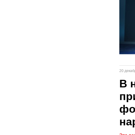
20 декаб
В 
пр
фо
на