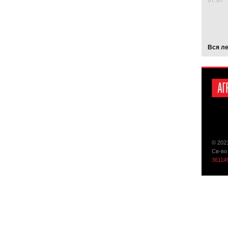
07.07
Вся л
© 202
Св-во
36114