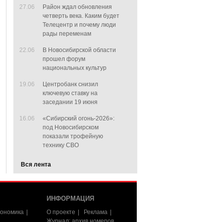
27.06
Район ждал обновления
четверть века. Каким будет
Телецентр и почему люди
рады переменам
22.06
В Новосибирской области
прошел форум
национальных культур
19.06
Центробанк снизил
ключевую ставку на
заседании 19 июня
16.06
«Сибирский огонь-2026»:
под Новосибирском
показали трофейную
технику СВО
Вся лента
ИНФОРМАЦИЯ
ономика
О проекте
Реклама
Журнал: архив номеров