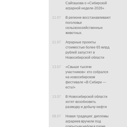
Сайгашова о «Сибирской
аграрной неделе-2026»
21.07
В регионе восстанавливают
поголовье
сельскохозяйственных
животных.
21.07
Аграрные проекты
стоимостью более 65 млрд
рублей запустят в
Новосибирской области
13.07
«Свыше тысячи
участников»: кто собрался
на новосибирском
фестивале «В Сибири —
есть!»
13.07
В Новосибирской области
хотят возобновить
разведку и добычу нефти
08.07
Новая традиция: дипломы
аграриев вручили под
открытым небом в парке