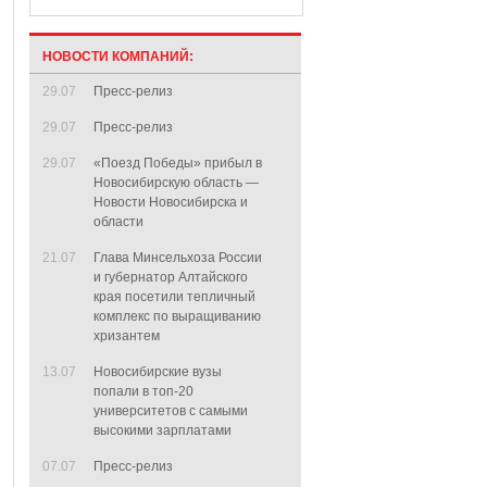
НОВОСТИ КОМПАНИЙ:
29.07
Пресс-релиз
29.07
Пресс-релиз
29.07
«Поезд Победы» прибыл в
Новосибирскую область —
Новости Новосибирска и
области
21.07
Глава Минсельхоза России
и губернатор Алтайского
края посетили тепличный
комплекс по выращиванию
хризантем
13.07
Новосибирские вузы
попали в топ-20
университетов с самыми
высокими зарплатами
07.07
Пресс-релиз