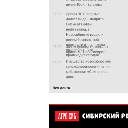
имени Юрия Бугакова
07.07
Дроны ВСУ впервые
долетели до Сибири: в
Омске атакован
нефтезавод, в
Новосибирске вводили
режим беспилотной
опасности и задержали
07.07
Зачем Леонид Ярмольник
авиарейсы – что
приехал в Новосибирск?
происходит сегодня
07.07
Имущество новосибирского
сельхозпредприятия купил
собственник «Солнечного
дня»
Вся лента