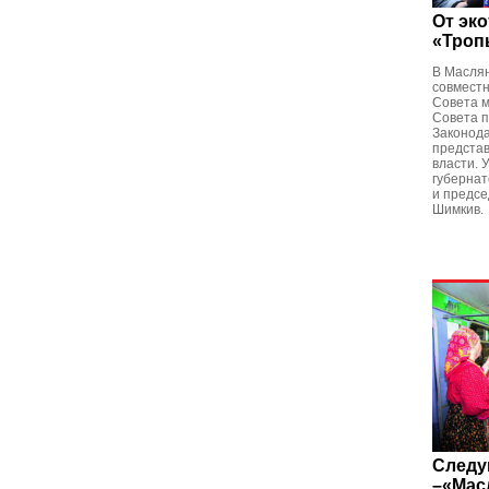
От эк
«Троп
В Маслян
совмест
Совета 
Совета 
Законод
предста
власти. 
губернат
и предсе
Шимкив.
Следу
–«Мас