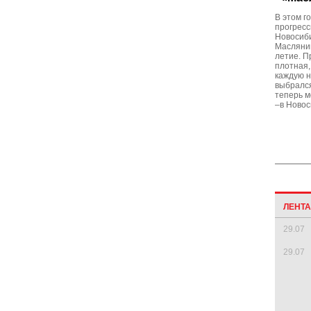
В этом г
прогресс
Новосиби
Маслянин
летие. 
плотная,
каждую н
выбрался
теперь м
–в Новос
ЛЕНТ
29.07
29.07