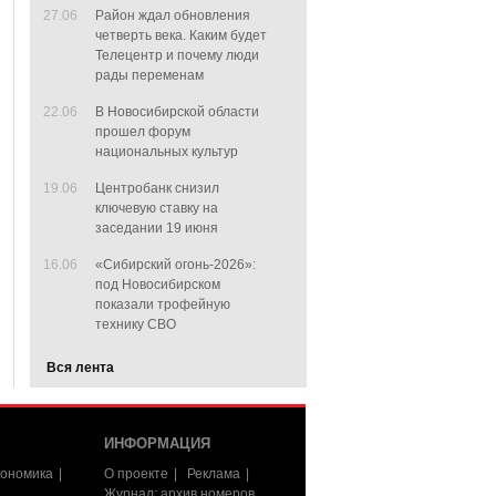
27.06
Район ждал обновления
четверть века. Каким будет
Телецентр и почему люди
рады переменам
22.06
В Новосибирской области
прошел форум
национальных культур
19.06
Центробанк снизил
ключевую ставку на
заседании 19 июня
16.06
«Сибирский огонь-2026»:
под Новосибирском
показали трофейную
технику СВО
Вся лента
ИНФОРМАЦИЯ
ономика
О проекте
Реклама
Журнал: архив номеров