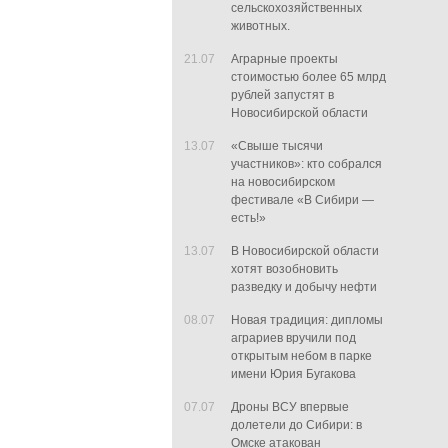
сельскохозяйственных
животных.
21.07
Аграрные проекты
стоимостью более 65 млрд
рублей запустят в
Новосибирской области
13.07
«Свыше тысячи
участников»: кто собрался
на новосибирском
фестивале «В Сибири —
есть!»
13.07
В Новосибирской области
хотят возобновить
разведку и добычу нефти
08.07
Новая традиция: дипломы
аграриев вручили под
открытым небом в парке
имени Юрия Бугакова
07.07
Дроны ВСУ впервые
долетели до Сибири: в
Омске атакован