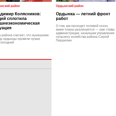
нский район
Ордынский район
димир Колясников:
Ордынка — летний фронт
ей сплотила
работ
шнеэкономическая
О том, как проходит полевой сезон,
уация
какие планы реализуются — зам. главы
администрации, начальник управления
а района считает, что нынешнюю
сельского хозяйства района Сергей
ду ордынцы провели лучше
Першилин
логодней