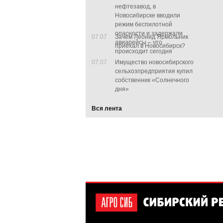
нефтезавод, в
Новосибирске вводили
режим беспилотной
опасности и задержали
07.07
Зачем Леонид Ярмольник
авиарейсы – что
приехал в Новосибирск?
происходит сегодня
07.07
Имущество новосибирского
сельхозпредприятия купил
собственник «Солнечного
дня»
Вся лента