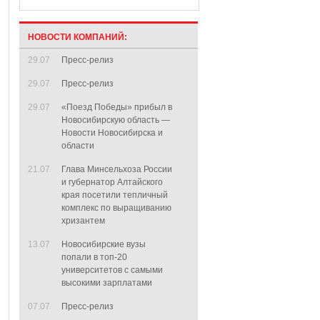
НОВОСТИ КОМПАНИЙ:
29.07
Пресс-релиз
29.07
Пресс-релиз
29.07
«Поезд Победы» прибыл в
Новосибирскую область —
Новости Новосибирска и
области
21.07
Глава Минсельхоза России
и губернатор Алтайского
края посетили тепличный
комплекс по выращиванию
хризантем
13.07
Новосибирские вузы
попали в топ-20
университетов с самыми
высокими зарплатами
07.07
Пресс-релиз