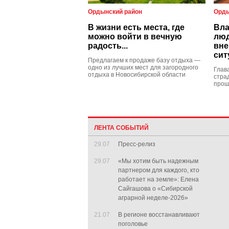
Ордынский район
Орды
В жизни есть места, где
Вла
можно войти в вечную
люд
радость...
вне
сит
Предлагаем к продаже базу отдыха —
одно из лучших мест для загородного
Глав
отдыха в Новосибирской области
стра
прош
ЛЕНТА СОБЫТИЙ
29.07
Пресс-релиз
29.07
«Мы хотим быть надежным
партнером для каждого, кто
работает на земле»: Елена
Сайгашова о «Сибирской
аграрной неделе-2026»
21.07
В регионе восстанавливают
поголовье