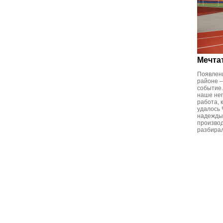
Мечта
Появлени
районе 
событие.
наше неп
работа, 
удалось 
надежды 
произво
разбирал