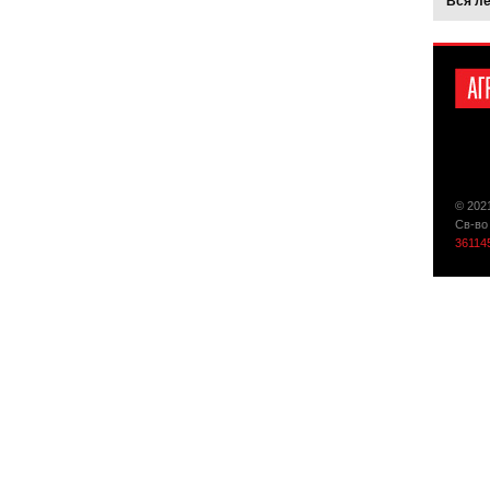
Вся л
© 202
Св-во
36114