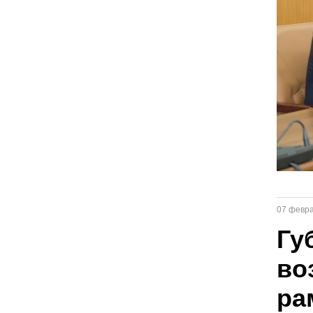
07 февр
Гу
во
ра