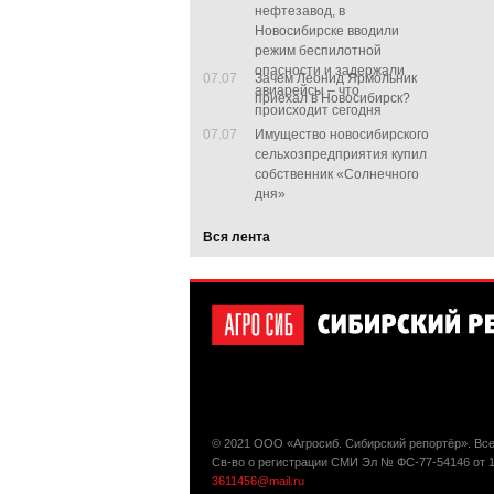
нефтезавод, в
Новосибирске вводили
режим беспилотной
опасности и задержали
07.07
Зачем Леонид Ярмольник
авиарейсы – что
приехал в Новосибирск?
происходит сегодня
07.07
Имущество новосибирского
сельхозпредприятия купил
собственник «Солнечного
дня»
Вся лента
© 2021 ООО «Агросиб. Сибирский репортёр». Вс
Св-во о регистрации СМИ Эл № ФС-77-54146 от 
3611456@mail.ru