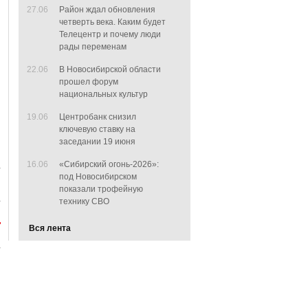
27.06
Район ждал обновления
четверть века. Каким будет
Телецентр и почему люди
рады переменам
22.06
В Новосибирской области
прошел форум
национальных культур
19.06
Центробанк снизил
ключевую ставку на
заседании 19 июня
16.06
«Сибирский огонь-2026»:
под Новосибирском
показали трофейную
технику СВО
Вся лента