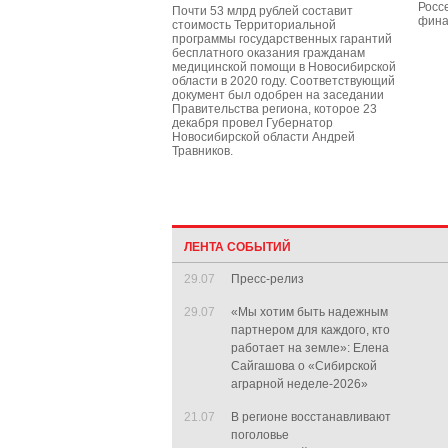
Росс
Почти 53 млрд рублей составит
фина
стоимость Территориальной
программы государственных гарантий
бесплатного оказания гражданам
медицинской помощи в Новосибирской
области в 2020 году. Соответствующий
документ был одобрен на заседании
Правительства региона, которое 23
декабря провел Губернатор
Новосибирской области Андрей
Травников.
ЛЕНТА СОБЫТИЙ
29.07
Пресс-релиз
29.07
«Мы хотим быть надежным
партнером для каждого, кто
работает на земле»: Елена
Сайгашова о «Сибирской
аграрной неделе-2026»
21.07
В регионе восстанавливают
поголовье