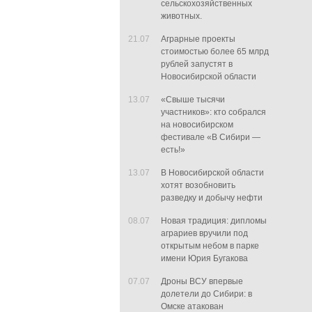
сельскохозяйственных
животных.
21.07
Аграрные проекты
стоимостью более 65 млрд
рублей запустят в
Новосибирской области
13.07
«Свыше тысячи
участников»: кто собрался
на новосибирском
фестивале «В Сибири —
есть!»
13.07
В Новосибирской области
хотят возобновить
разведку и добычу нефти
08.07
Новая традиция: дипломы
аграриев вручили под
открытым небом в парке
имени Юрия Бугакова
07.07
Дроны ВСУ впервые
долетели до Сибири: в
Омске атакован