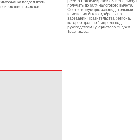
реестр Новосибирской области, смогут
ельхозбанка подвел итоги
получить до 90% налогового вычета.
нсирования посевной
Соответствующие законодательные
изменения были одобрены на
заседании Правительства региона,
которое прошло 1 апреля под
руководством Губернатора Андрея
Травникова.