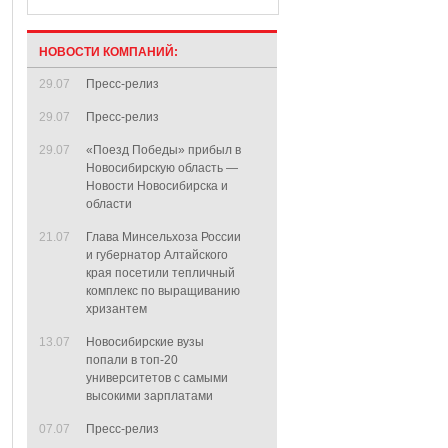
НОВОСТИ КОМПАНИЙ:
29.07
Пресс-релиз
29.07
Пресс-релиз
29.07
«Поезд Победы» прибыл в
Новосибирскую область —
Новости Новосибирска и
области
21.07
Глава Минсельхоза России
и губернатор Алтайского
края посетили тепличный
комплекс по выращиванию
хризантем
13.07
Новосибирские вузы
попали в топ-20
университетов с самыми
высокими зарплатами
07.07
Пресс-релиз