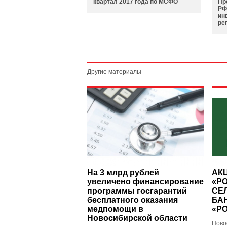
квартал 2017 года по МСФО
Пр
РФ
ин
ре
Другие материалы
На 3 млрд рублей
АК
увеличено финансирование
«Р
программы госгарантий
СЕ
бесплатного оказания
БАН
медпомощи в
«Р
Новосибирской области
Ново