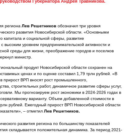
 руководством Губернатора Андрея Травникова.
ия региона
Лев Решетников
обозначил три уровня
ческого развития Новосибирской области. «Основными
го капитала и социальной сферы, развитие
 с высоким уровнем предпринимательской активности и
сной среды для жизни, преображение городов и поселков
черкнул министр.
егиональный продукт Новосибирской области сохранен на
ставимых ценах и по оценке составил 1,79 трлн рублей. «В
 в прирост ВРП вносят рост промышленного,
ства, строительных работ, динамичное развитие сферы услуг,
говли. Мы прогнозируем рост экономики в 2024-2026 годах в
онсервативному варианту. Объем добавленной стоимости в
 трлн рублей. Ежегодный прирост ВРП Новосибирской области
казатели», – отметил
Лев Решетников.
ического развития региона по большинству показателей
ития складывается положительная динамика. За период 2021-