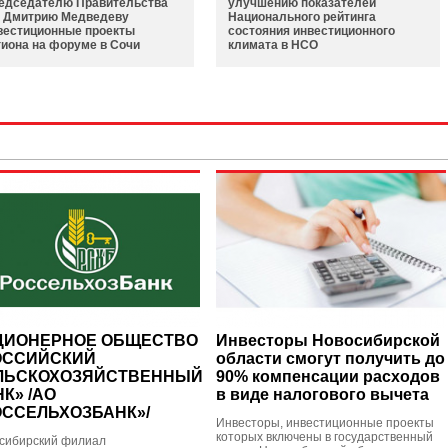
едседателю Правительства
улучшению показателей
 Дмитрию Медведеву
Национального рейтинга
вестиционные проекты
состояния инвестиционного
гиона на форуме в Сочи
климата в НСО
ЦИОНЕРНОЕ ОБЩЕСТВО
Инвесторы Новосибирской
ОССИЙСКИЙ
области смогут получить до
ЛЬСКОХОЗЯЙСТВЕННЫЙ
90% компенсации расходов
К» /АО
в виде налогового вычета
ОССЕЛЬХОЗБАНК»/
Инвесторы, инвестиционные проекты
которых включены в государственный
сибирский филиал