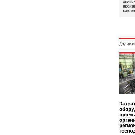
оцени
произв
карто
Другие 
Затра
обору
пром
орган
регио
госпо