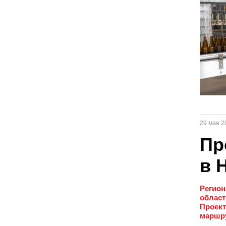
29 мая 2
Пр
в 
Регион
област
Проект
маршру