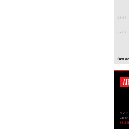
07.07
07.07
Вся л
© 202
Св-во
36114