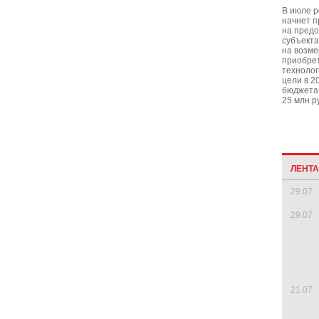
В июле 
начнет п
на предо
субъект
на возме
приобре
технолог
цели в 2
бюджета
25 млн р
ЛЕНТ
29.07
29.07
21.07