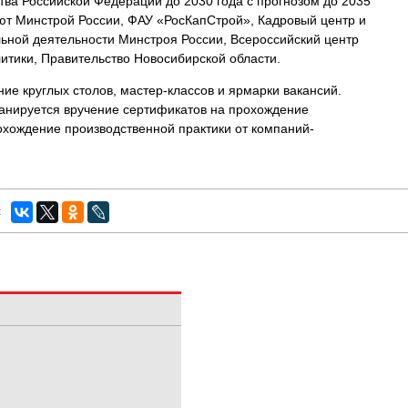
ва Российской Федерации до 2030 года с прогнозом до 2035
ют Минстрой России, ФАУ «РосКапСтрой», Кадровый центр и
ьной деятельности Минстроя России, Всероссийский центр
итики, Правительство Новосибирской области.
ие круглых столов, мастер-классов и ярмарки вакансий.
анируется вручение сертификатов на прохождение
охождение производственной практики от компаний-
: