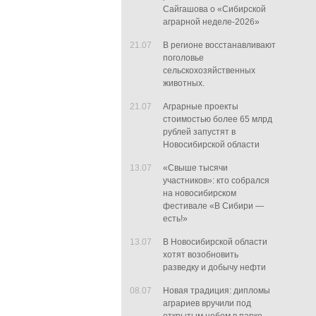
Сайгашова о «Сибирской
аграрной неделе-2026»
21.07
В регионе восстанавливают
поголовье
сельскохозяйственных
животных.
21.07
Аграрные проекты
стоимостью более 65 млрд
рублей запустят в
Новосибирской области
13.07
«Свыше тысячи
участников»: кто собрался
на новосибирском
фестивале «В Сибири —
есть!»
13.07
В Новосибирской области
хотят возобновить
разведку и добычу нефти
08.07
Новая традиция: дипломы
аграриев вручили под