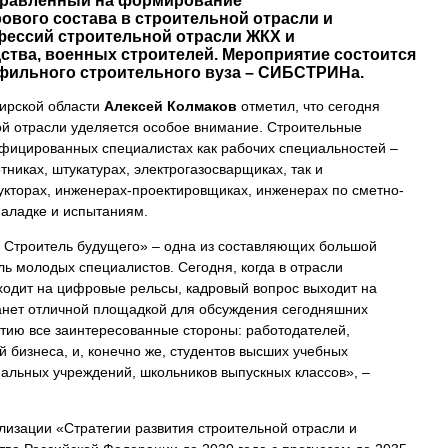
правленный на формирование
вого состава в строительной отрасли и
ессий строительной отрасли ЖКХ и
тва, военных строителей. Мероприятие состоится
офильного строительного вуза – СИБСТРИНа.
ирской области
Алексей Колмаков
отметил, что сегодня
ной отрасли уделяется особое внимание. Строительные
фицированных специалистах как рабочих специальностей –
никах, штукатурах, электрогазосварщиках, так и
кторах, инженерах-проектировщиках, инженерах по сметно-
наладке и испытаниям.
 Строитель будущего» – одна из составляющих большой
ь молодых специалистов. Сегодня, когда в отрасли
одит на цифровые рельсы, кадровый вопрос выходит на
анет отличной площадкой для обсуждения сегодняшних
тию все заинтересованные стороны: работодателей,
 бизнеса, и, конечно же, студентов высших учебных
альных учреждений, школьников выпускных классов», –
лизации «Стратегии развития строительной отрасли и