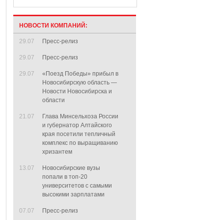
НОВОСТИ КОМПАНИЙ:
29.07
Пресс-релиз
29.07
Пресс-релиз
29.07
«Поезд Победы» прибыл в
Новосибирскую область —
Новости Новосибирска и
области
21.07
Глава Минсельхоза России
и губернатор Алтайского
края посетили тепличный
комплекс по выращиванию
хризантем
13.07
Новосибирские вузы
попали в топ-20
университетов с самыми
высокими зарплатами
07.07
Пресс-релиз