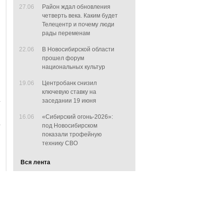
27.06
Район ждал обновления
четверть века. Каким будет
Телецентр и почему люди
рады переменам
22.06
В Новосибирской области
прошел форум
национальных культур
19.06
Центробанк снизил
ключевую ставку на
заседании 19 июня
16.06
«Сибирский огонь-2026»:
под Новосибирском
показали трофейную
технику СВО
Вся лента