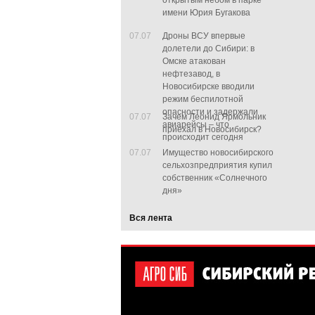
открытым небом в парке
имени Юрия Бугакова
07.07
Дроны ВСУ впервые
долетели до Сибири: в
Омске атакован
нефтезавод, в
Новосибирске вводили
режим беспилотной
опасности и задержали
07.07
Зачем Леонид Ярмольник
авиарейсы – что
приехал в Новосибирск?
происходит сегодня
07.07
Имущество новосибирского
сельхозпредприятия купил
собственник «Солнечного
дня»
Вся лента