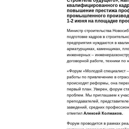
Строитель будущего», на
квалифицированного кадро
повышение престижа проф
промышленного производс
1-2 июня на площадке пр
Министр строительства Новосиб
подготовке кадров в строитель
предприятия нуждаются в квали
арматурщиках, каменщиках, плот
инженерных – инженерахконстру
договорной работе, техники по 
«Форум «Молодой специалист –
работы по привлечению в отрасл
происходят реформы, она перех
первый план. Уверен, форум ст
проблем. Мы приглашаем к учас
преподавателей, представителей
заведений, средних профессион
отметил
Алексей Колмаков.
Форум проводится в рамках реа