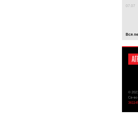
07.07
Вся л
© 202
Св-во
36114