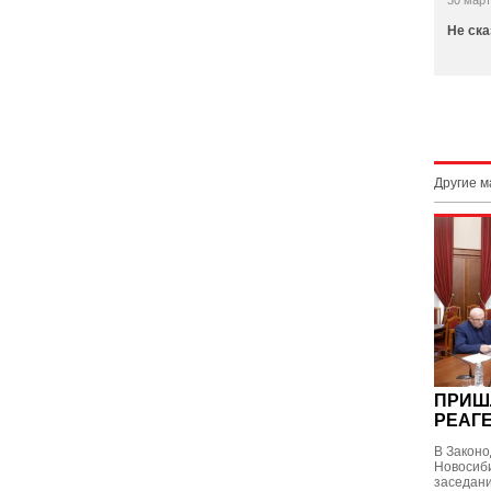
30 март
Не ска
Другие 
ПРИШЛ
РЕАГ
В Закон
Новосиби
заседани