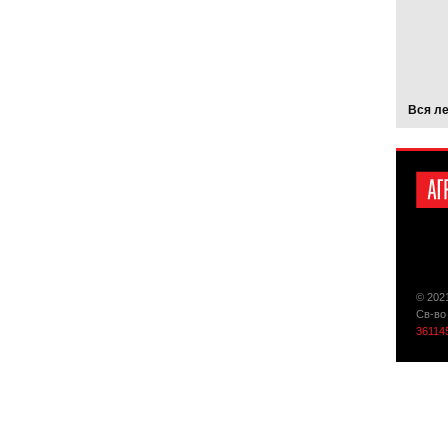
Вся л
© 202
Св-во
36114