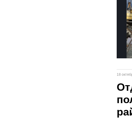
18 октяб
От
по
ра