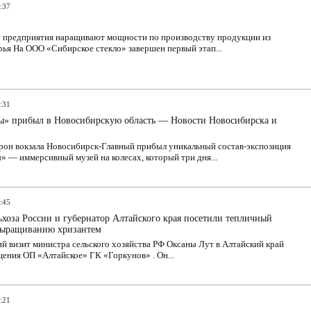
:37
 предприятия наращивают мощности по производству продукции из
ья На ООО «Сибирское стекло» завершен первый этап...
:31
ы» прибыл в Новосибирскую область — Новости Новосибирска и
ррон вокзала Новосибирск-Главный прибыл уникальный состав-экспозиция
 — иммерсивный музей на колесах, который три дня...
:45
хоза России и губернатор Алтайского края посетили тепличный
выращиванию хризантем
й визит министра сельского хозяйства РФ Оксаны Лут в Алтайский край
щения ОП «Алтайское» ГК «Горкунов» . Он...
:21