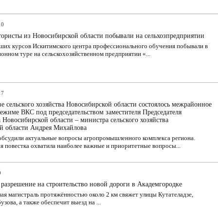
10
тористы из Новосибирской области побывали на сельхозпредприятии
ших курсов Искитимского центра профессионального обучения побывали в
нном туре на сельскохозяйственном предприятии «...
17
е сельского хозяйства Новосибирской области состоялось межрайонное
ежиме ВКС под председательством заместителя Председателя
 Новосибирской области – министра сельского хозяйства
й области Андрея Михайлова
обсудили актуальные вопросы агропромышленного комплекса региона.
 повестка охватила наиболее важные и приоритетные вопросы...
0
разрешение на строительство новой дороги в Академгородке
я магистраль протяжённостью около 2 км свяжет улицы Кутателадзе,
зова, а также обеспечит выезд на ...