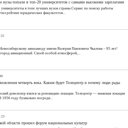
е вузы попали в топ-20 университетов с самыми высокими зарплатами
 университеты в топе лучших вузов страны.Сервис по поиску работы
тил рейтинг юридических факультетов...
:32
Новосибирскому авиазаводу имени Валерия Павловича Чкалова – 95 лет!
город авиационный. Своей особой атмосферой,...
48
новления четверть века. Каким будет Телецентр и почему люди рады
ский девелопер взялся за реновацию локации Телецентр — знаковая локация
В 1956 году буквально посреди...
9:23
кой области прошел форум национальных культур