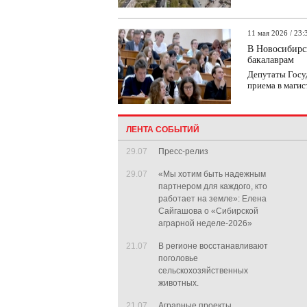
11 мая 2026 / 23:
В Новосибирс
бакалаврам
Депутаты Госу
приема в магис
ЛЕНТА СОБЫТИЙ
29.07
Пресс-релиз
29.07
«Мы хотим быть надежным
партнером для каждого, кто
работает на земле»: Елена
Сайгашова о «Сибирской
аграрной неделе-2026»
21.07
В регионе восстанавливают
поголовье
сельскохозяйственных
животных.
21.07
Аграрные проекты