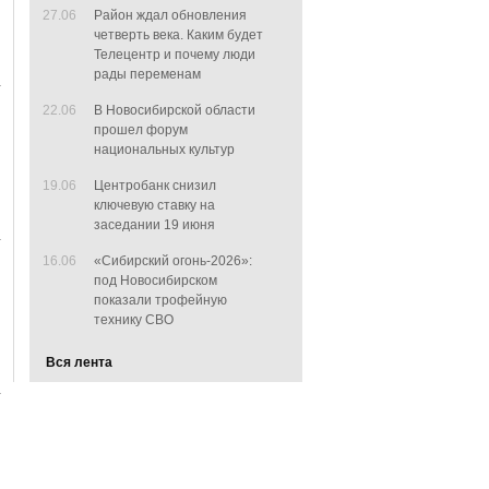
27.06
Район ждал обновления
четверть века. Каким будет
Телецентр и почему люди
рады переменам
22.06
В Новосибирской области
прошел форум
национальных культур
19.06
Центробанк снизил
ключевую ставку на
заседании 19 июня
16.06
«Сибирский огонь-2026»:
под Новосибирском
показали трофейную
технику СВО
Вся лента