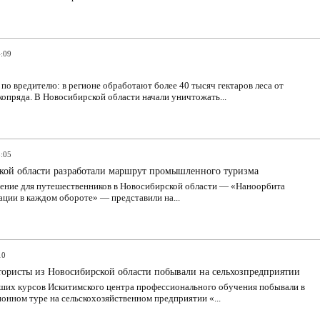
4:09
по вредителю: в регионе обработают более 40 тысяч гектаров леса от
опряда. В Новосибирской области начали уничтожать...
8:05
кой области разработали маршрут промышленного туризма
ение для путешественников в Новосибирской области — «Наноорбита
ции в каждом обороте» — представили на...
10
тористы из Новосибирской области побывали на сельхозпредприятии
ших курсов Искитимского центра профессионального обучения побывали в
нном туре на сельскохозяйственном предприятии «...