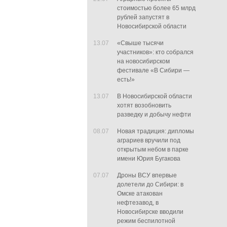
стоимостью более 65 млрд
рублей запустят в
Новосибирской области
13.07
«Свыше тысячи
участников»: кто собрался
на новосибирском
фестивале «В Сибири —
есть!»
13.07
В Новосибирской области
хотят возобновить
разведку и добычу нефти
08.07
Новая традиция: дипломы
аграриев вручили под
открытым небом в парке
имени Юрия Бугакова
07.07
Дроны ВСУ впервые
долетели до Сибири: в
Омске атакован
нефтезавод, в
Новосибирске вводили
режим беспилотной