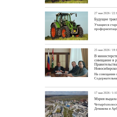
27 мая 2026 / 22:
Будущие трак
Учащиеся стар
профориентацио
25 мая 2026 / 19:
В министерств
совещание в р
Правительства
Новосибирско
На совещании 
Содержательная
17 мая 2026 / 1:1
Мэрия выдала 
Четырёхполосна
Демакова и Арбу