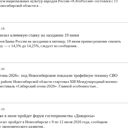
ум национальных культур народов России «#ЭтоРоссия» состоялся с 11
овосибирской области в ...
0:18
низил ключевую ставку на заседании 19 июня
ов Банка России на заседании в пятницу, 19 июня принял решение снизить
у — с 14,5% до 14,25%, следует из сообщения...
9:44
гонь-2026»: под Новосибирском показали трофейную технику СВО
 районе Новосибирской области стартовал XIII Международный военно-
естиваль «Сибирский огонь-2026». Главной особенностью...
4:16
ке в июле пройдет форум гостеприимства «Дикоросы»
сы» пройдет в Новосибирске с 9 по 12 июля 2026 года, сообщили
 экономического развития...