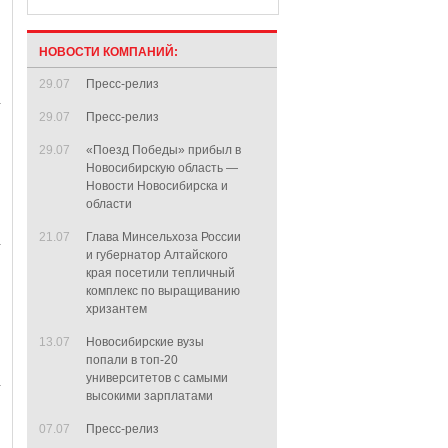
НОВОСТИ КОМПАНИЙ:
29.07
Пресс-релиз
29.07
Пресс-релиз
29.07
«Поезд Победы» прибыл в
Новосибирскую область —
Новости Новосибирска и
области
21.07
Глава Минсельхоза России
и губернатор Алтайского
края посетили тепличный
комплекс по выращиванию
хризантем
13.07
Новосибирские вузы
попали в топ-20
университетов с самыми
высокими зарплатами
07.07
Пресс-релиз