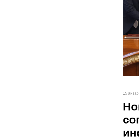
15 январ
Но
со
ин