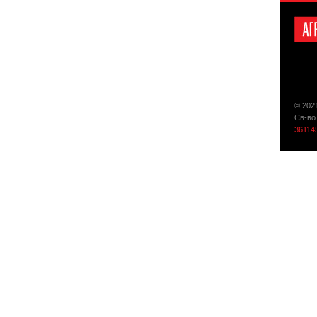
© 202
Св-во
36114