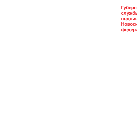
Губерн
службы
подпис
Новоси
федера