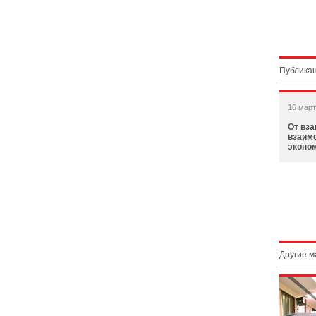
Публикац
16 март
От вз
взаим
эконо
Другие 