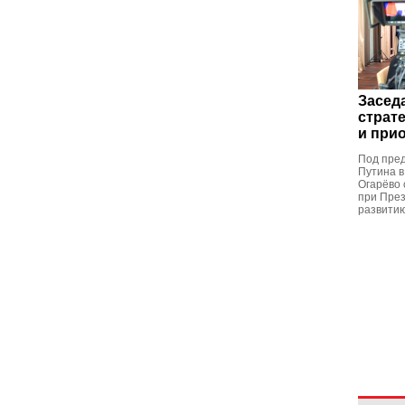
Засед
страт
и при
Под пре
Путина в
Огарёво 
при През
развитию