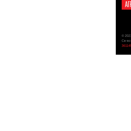
© 202
Св-во
36114