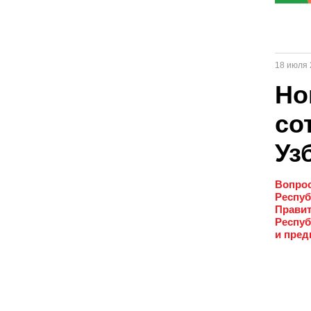
18 июля 
Но
со
Уз
Вопрос
Респуб
Правит
Респуб
и пред