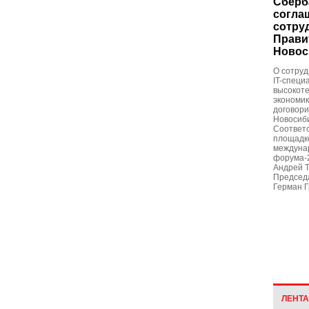
Сберб
согла
сотру
Прави
Новос
О сотруд
IT-специ
высокот
экономик
договори
Новосиби
Соответ
площадке
междунар
форума-
Андрей Т
Председ
Герман Г
ЛЕНТ