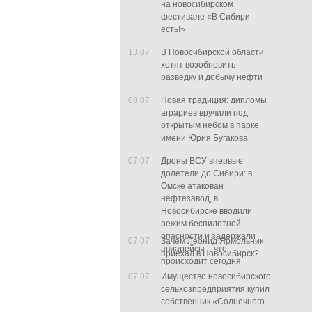
на новосибирском
фестивале «В Сибири —
есть!»
13.07
В Новосибирской области
хотят возобновить
разведку и добычу нефти
08.07
Новая традиция: дипломы
аграриев вручили под
открытым небом в парке
имени Юрия Бугакова
07.07
Дроны ВСУ впервые
долетели до Сибири: в
Омске атакован
нефтезавод, в
Новосибирске вводили
режим беспилотной
опасности и задержали
07.07
Зачем Леонид Ярмольник
авиарейсы – что
приехал в Новосибирск?
происходит сегодня
07.07
Имущество новосибирского
сельхозпредприятия купил
собственник «Солнечного