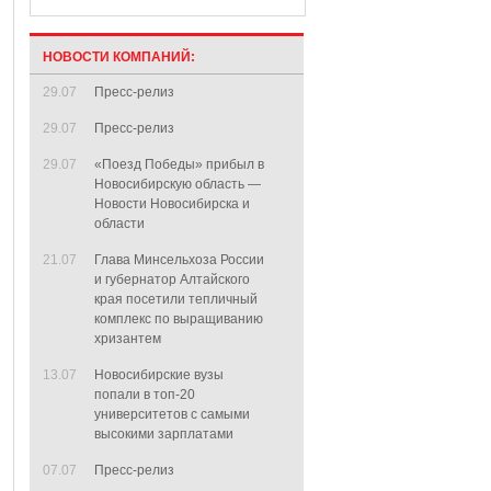
НОВОСТИ КОМПАНИЙ:
29.07
Пресс-релиз
29.07
Пресс-релиз
29.07
«Поезд Победы» прибыл в
Новосибирскую область —
Новости Новосибирска и
области
21.07
Глава Минсельхоза России
и губернатор Алтайского
края посетили тепличный
комплекс по выращиванию
хризантем
13.07
Новосибирские вузы
попали в топ-20
университетов с самыми
высокими зарплатами
07.07
Пресс-релиз