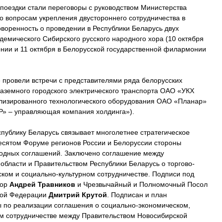
оездки стали переговоры с руководством Министерства
о вопросам укрепления двустороннего сотрудничества в
оворенность о проведении в Республики Беларусь двух
демического Сибирского русского народного хора (10 октября
нии и 11 октября в Белорусской государственной филармонии
е провели встречи с представителями ряда белорусских
аземного городского электрического транспорта ОАО «УКХ
лизированного технологического оборудования ОАО «Планар»
» – управляющая компания холдинга»).
спублику Беларусь связывает многолетнее стратегическое
десятом Форуме регионов России и Белоруссии стороны
годных соглашений. Заключено соглашение между
области и Правительством Республики Беларусь о торгово-
ском и социально-культурном сотрудничестве. Подписи под
тор
Андрей Травников
и Чрезвычайный и Полномочный Посол
ской Федерации
Дмитрий Крутой
. Подписан и план
 по реализации соглашения о социально-экономическом,
ом сотрудничестве между Правительством Новосибирской