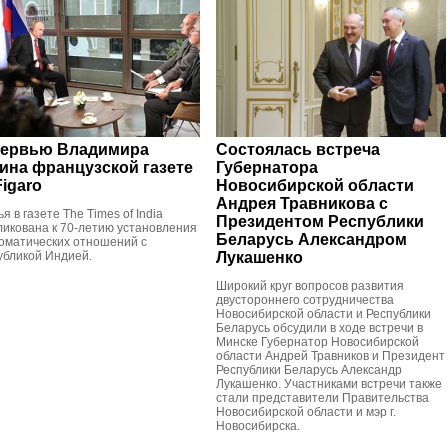
ервью Владимира
Состоялась встреча
ина французской газете
Губернатора
Figaro
Новосибирской области
Андрея Травникова с
я в газете The Times of India
Президентом Республики
ликована к 70-летию установления
Беларусь Александром
оматических отношений с
убликой Индией.
Лукашенко
Широкий круг вопросов развития
двустороннего сотрудничества
Новосибирской области и Республики
Беларусь обсудили в ходе встречи в
Минске Губернатор Новосибирской
области Андрей Травников и Президент
Республики Беларусь Александр
Лукашенко. Участниками встречи также
стали представители Правительства
Новосибирской области и мэр г.
Новосибирска.