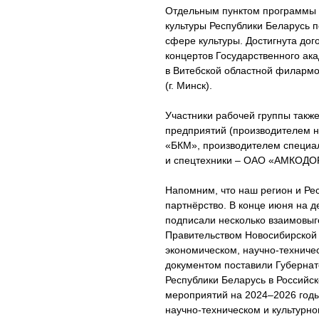
Отдельным пунктом программы п
культуры Республики Беларусь п
сфере культуры. Достигнута дог
концертов Государственного ака
в Витебской областной филармо
(г. Минск).
Участники рабочей группы такж
предприятий (производителем н
«БКМ», производителем специа
и спецтехники – ОАО «АМКОДОР
Напомним, что наш регион и Ре
партнёрство. В конце июня на 
подписали несколько взаимовы
Правительством Новосибирской 
экономическом, научно-техниче
документом поставили Губерна
Республики Беларусь в Россий
мероприятий на 2024–2026 годы
научно-техническом и культурн