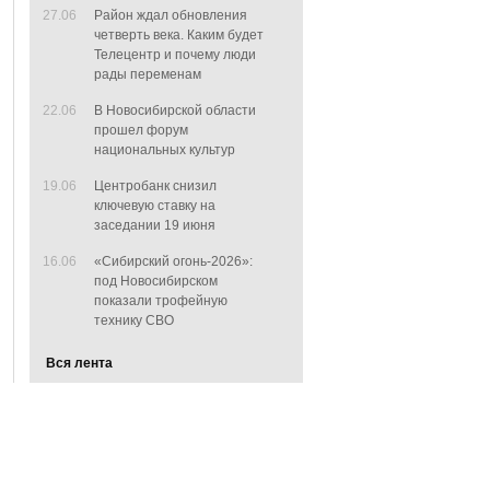
27.06
Район ждал обновления
четверть века. Каким будет
Телецентр и почему люди
рады переменам
22.06
В Новосибирской области
прошел форум
национальных культур
19.06
Центробанк снизил
ключевую ставку на
заседании 19 июня
16.06
«Сибирский огонь-2026»:
под Новосибирском
показали трофейную
технику СВО
Вся лента